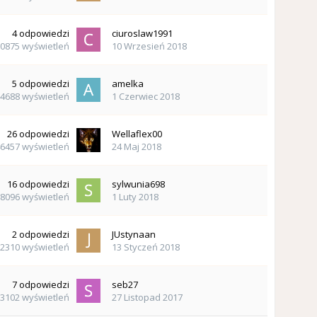
4
odpowiedzi
ciuroslaw1991
0875
wyświetleń
10 Wrzesień 2018
5
odpowiedzi
amelka
4688
wyświetleń
1 Czerwiec 2018
26
odpowiedzi
Wellaflex00
6457
wyświetleń
24 Maj 2018
16
odpowiedzi
sylwunia698
8096
wyświetleń
1 Luty 2018
2
odpowiedzi
JUstynaan
2310
wyświetleń
13 Styczeń 2018
7
odpowiedzi
seb27
3102
wyświetleń
27 Listopad 2017