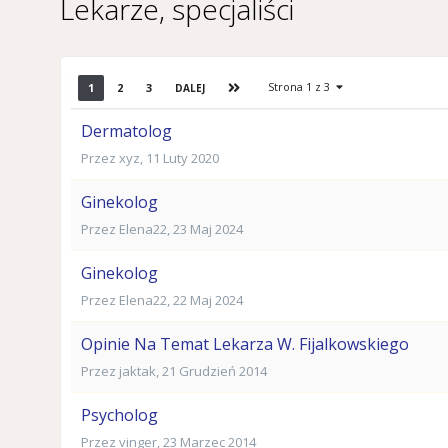
Lekarze, specjaliści
Strona 1 z 3
1
2
3
DALEJ
Dermatolog
Przez
xyz
,
11 Luty 2020
Ginekolog
Przez
Elena22
,
23 Maj 2024
Ginekolog
Przez
Elena22
,
22 Maj 2024
Opinie Na Temat Lekarza W. Fijalkowskiego
Przez
jaktak
,
21 Grudzień 2014
Psycholog
Przez
vinger
,
23 Marzec 2014