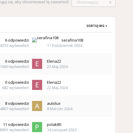
oguj się, aby obserwować tę zawartość
Obserwujący
0
SORTUJ WG
6
odpowiedzi
serafina108
4253
wyświetleń
11 Październik 2024
0
odpowiedzi
Elena22
1060
wyświetleń
23 Maj 2024
0
odpowiedzi
Elena22
682
wyświetleń
22 Maj 2024
8
odpowiedzi
autolux
4807
wyświetleń
8 Marzec 2024
11
odpowiedzi
polak80
8991
wyświetleń
14 Listopad 2023