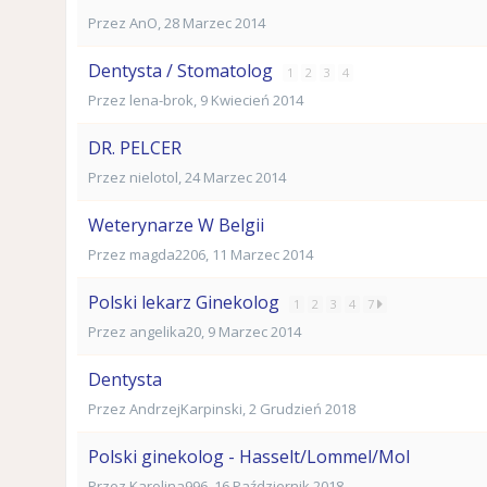
Przez
AnO
,
28 Marzec 2014
Dentysta / Stomatolog
1
2
3
4
Przez
lena-brok
,
9 Kwiecień 2014
DR. PELCER
Przez
nielotol
,
24 Marzec 2014
Weterynarze W Belgii
Przez
magda2206
,
11 Marzec 2014
Polski lekarz Ginekolog
1
2
3
4
7
Przez
angelika20
,
9 Marzec 2014
Dentysta
Przez
AndrzejKarpinski
,
2 Grudzień 2018
Polski ginekolog - Hasselt/Lommel/Mol
Przez
Karolina996
,
16 Październik 2018