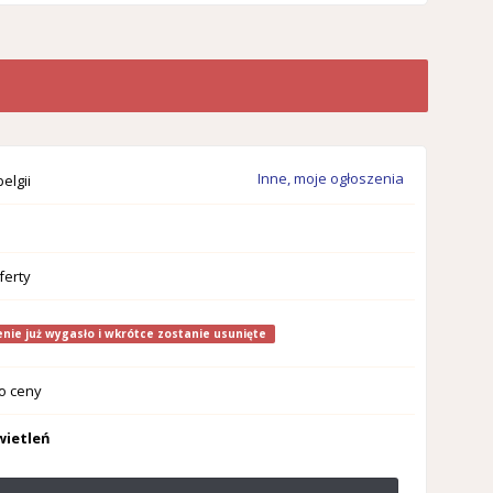
Inne, moje ogłoszenia
elgii
ferty
nie już wygasło i wkrótce zostanie usunięte
o ceny
wietleń