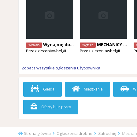
Wynajmę dom / mieszkanie dla pary
MECHANICY SAMOCHODOWI POSZUKIWANI! różne specjalizacje- od zaraz
Wygasło
Wygasło
Przez
zleceniawbelgii
Przez
zleceniawbelgii
P
Zobacz wszystkie ogłoszenia użytkownika
Giełda
Mieszkanie
Ws
Oferty biur pracy
Strona główna
Ogłoszenia drobne
Zatrudnię
Mechani