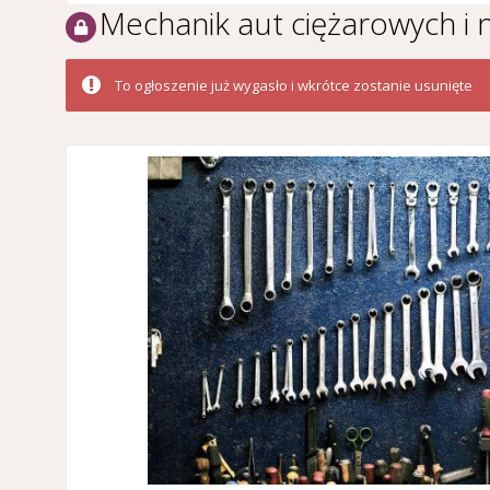
Mechanik aut ciężarowych i
To ogłoszenie już wygasło i wkrótce zostanie usunięte