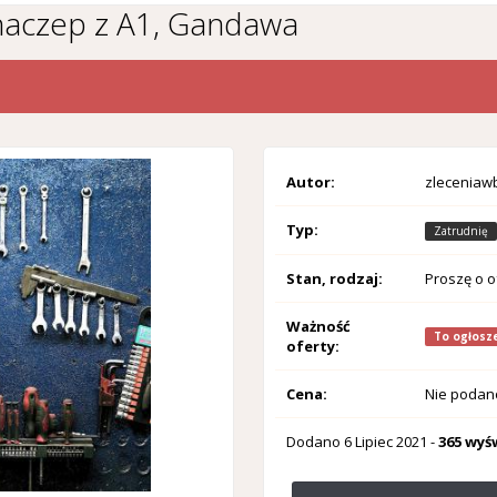
 naczep z A1, Gandawa
Autor:
zleceniawb
Typ:
Zatrudnię
Stan, rodzaj:
Proszę o o
Ważność
To ogłosze
oferty:
Cena:
Nie podan
Dodano
6 Lipiec 2021
-
365 wyś