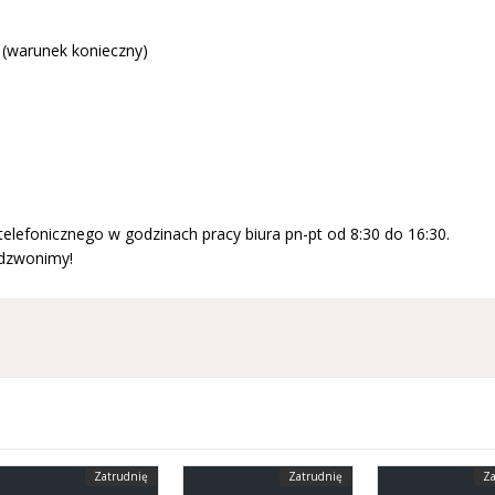
 (warunek konieczny)
lefonicznego w godzinach pracy biura pn-pt od 8:30 do 16:30.
ddzwonimy!
Zatrudnię
Zatrudnię
Za