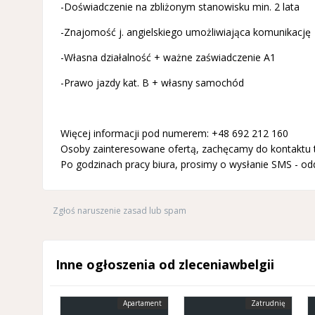
-Doświadczenie na zbliżonym stanowisku min. 2 lata
-Znajomość j. angielskiego umożliwiająca komunikację
-Własna działalność + ważne zaświadczenie A1
-Prawo jazdy kat. B + własny samochód
Więcej informacji pod numerem: +48 692 212 160
Osoby zainteresowane ofertą, zachęcamy do kontaktu te
Po godzinach pracy biura, prosimy o wysłanie SMS - o
Zgłoś naruszenie zasad lub spam
Inne ogłoszenia od zleceniawbelgii
Apartament
Zatrudnię