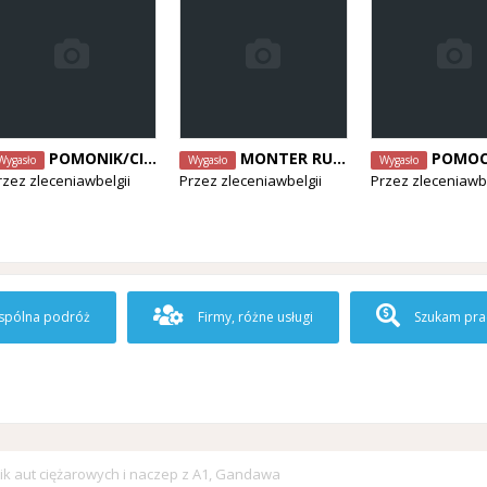
POMONIK/CIEŚLA POSZUKIWANY! - od zaraz, Antwerpia
MONTER RUSZTOWAŃ POZUKIWANY! - od zaraz, Limburg
POMOCNIK DEKARZA! bez doświadczenia - od 
Wygasło
Wygasło
Wygasło
rzez
zleceniawbelgii
Przez
zleceniawbelgii
Przez
zleceniawbe
pólna podróż
Firmy, różne usługi
Szukam pra
k aut ciężarowych i naczep z A1, Gandawa