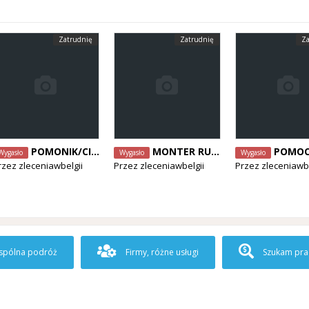
Zatrudnię
Zatrudnię
Za
POMONIK/CIEŚLA POSZUKIWANY! - od zaraz, Antwerpia
MONTER RUSZTOWAŃ POZUKIWANY! - od zaraz, Limburg
POMOCNIK DEKARZA! bez doświadczenia - od 
Wygasło
Wygasło
Wygasło
rzez
zleceniawbelgii
Przez
zleceniawbelgii
Przez
zleceniawbe
pólna podróż
Firmy, różne usługi
Szukam pra