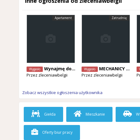
Inne ogłoszenia od zleceniawbelgii
Apartament
Zatrudnię
Wynajmę dom / mieszkanie dla pary
MECHANICY SAMOCHODOWI POSZUKIWANI! różne specjalizacje- od zaraz
Wygasło
Wygasło
Przez
zleceniawbelgii
Przez
zleceniawbelgii
P
Zobacz wszystkie ogłoszenia użytkownika
Giełda
Mieszkanie
Ws
Oferty biur pracy