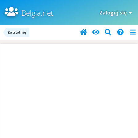
Belgia.net
Zaloguj się
Zatrudnię