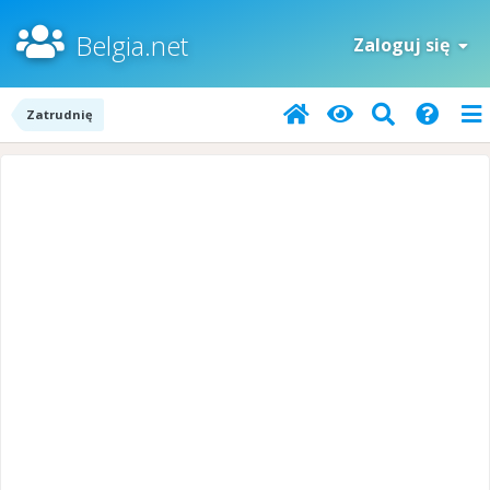
Belgia.net
Zaloguj się
Zatrudnię