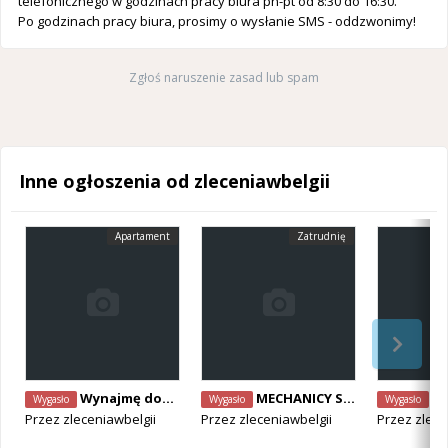
telefonicznego w godzinach pracy biura pn-pt od 8:30 do 16:30.
Po godzinach pracy biura, prosimy o wysłanie SMS - oddzwonimy!
Zgłoś naruszenie zasad lub spam
Inne ogłoszenia od zleceniawbelgii
Apartament
Zatrudnię
Wynajmę dom / mieszkanie dla pary
MECHANICY SAMOCHODOWI POSZUKIWANI! różne specjalizacje- od zaraz
POMONIK/
Wygasło
Wygasło
Wygasło
Przez
zleceniawbelgii
Przez
zleceniawbelgii
Przez
zlece