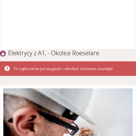
Elektrycy z A1, - Okolice Roeselare
To ogłoszenie już wygasło i wkrótce zostanie usunięte