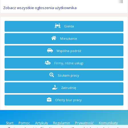
Zobacz wszystkie ogłoszenia użytkownika
Giełda
Mieszkanie
Wspólna podróż
Firmy, różne usługi
Szukam pracy
Zatrudnię
Oferty biur pracy
Start
Pomoc
Artykuły
Regulamin
Prywatność
Komunikaty