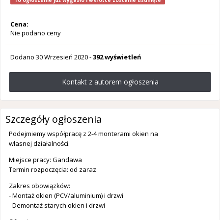
To ogłoszenie już wygasło i wkrótce zostanie usunięte
Cena:
Nie podano ceny
Dodano
30 Wrzesień 2020
-
392 wyświetleń
Kontakt z autorem ogłoszenia
Szczegóły ogłoszenia
Podejmiemy współpracę z 2-4 monterami okien na
własnej działalności.
Miejsce pracy: Gandawa
Termin rozpoczęcia: od zaraz
Zakres obowiązków:
- Montaż okien (PCV/aluminium) i drzwi
- Demontaż starych okien i drzwi