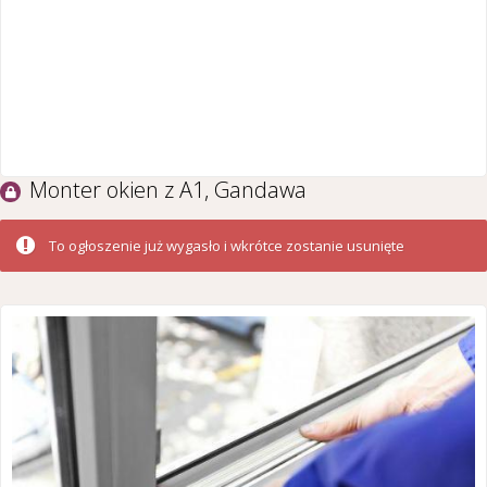
Monter okien z A1, Gandawa
To ogłoszenie już wygasło i wkrótce zostanie usunięte