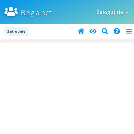
Belgia.net
Zaloguj się
Zatrudnię