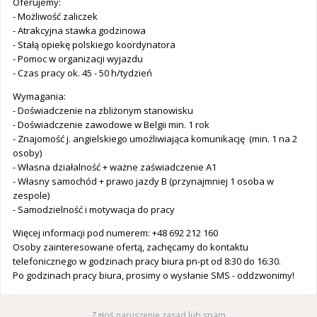
Oferujemy:
- Możliwość zaliczek
- Atrakcyjna stawka godzinowa
- Stałą opiekę polskiego koordynatora
- Pomoc w organizacji wyjazdu
- Czas pracy ok. 45 - 50 h/tydzień
Wymagania:
- Doświadczenie na zbliżonym stanowisku
- Doświadczenie zawodowe w Belgii min. 1 rok
- Znajomość j. angielskiego umożliwiająca komunikację (min. 1 na 2
osoby)
- Własna działalność + ważne zaświadczenie A1
- Własny samochód + prawo jazdy B (przynajmniej 1 osoba w
zespole)
- Samodzielność i motywacja do pracy
Więcej informacji pod numerem: +48 692 212 160
Osoby zainteresowane ofertą, zachęcamy do kontaktu
telefonicznego w godzinach pracy biura pn-pt od 8:30 do 16:30.
Po godzinach pracy biura, prosimy o wysłanie SMS - oddzwonimy!
Zgłoś naruszenie zasad lub spam