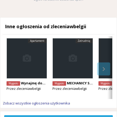
Inne ogłoszenia od zleceniawbelgii
Apartament
Zatrudnię
Wynajmę dom / mieszkanie dla pary
MECHANICY SAMOCHODOWI POSZUKIWANI! różne specjalizacje- od zaraz
POMONIK/
Wygasło
Wygasło
Wygasło
Przez
zleceniawbelgii
Przez
zleceniawbelgii
Przez
zlece
Zobacz wszystkie ogłoszenia użytkownika