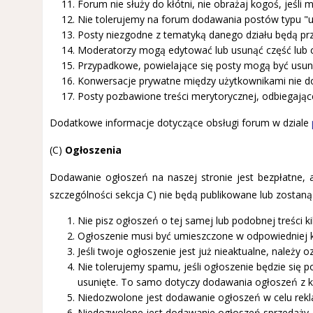
Forum nie służy do kłótni, nie obrażaj kogoś, jeśli 
Nie tolerujemy na forum dodawania postów typu "u
Posty niezgodne z tematyką danego działu będą p
Moderatorzy mogą edytować lub usunąć część lub c
Przypadkowe, powielające się posty mogą być usuni
Konwersacje prywatne między użytkownikami nie do
Posty pozbawione treści merytorycznej, odbiegają
Dodatkowe informacje dotyczące obsługi forum w dziale
(C)
Ogłoszenia
Dodawanie ogłoszeń na naszej stronie jest bezpłatne, 
szczególności sekcja C) nie będą publikowane lub zostan
Nie pisz ogłoszeń o tej samej lub podobnej treści k
Ogłoszenie musi być umieszczone w odpowiedniej ka
Jeśli twoje ogłoszenie jest już nieaktualne, należy o
Nie tolerujemy spamu, jeśli ogłoszenie będzie się p
usunięte. To samo dotyczy dodawania ogłoszeń z ki
Niedozwolone jest dodawanie ogłoszeń w celu rek
Niedozwolone jest dodawanie ogłoszeń sprzedaży, k