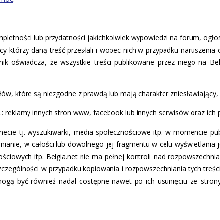
mpletności lub przydatności jakichkolwiek wypowiedzi na forum, ogł
cy którzy daną treść przesłali i wobec nich w przypadku naruszenia
 oświadcza, że wszystkie treści publikowane przez niego na Belg
ów, które są niezgodne z prawdą lub mają charakter zniesławiający, 
.: reklamy innych stron www, facebook lub innych serwisów oraz ich 
cie tj. wyszukiwarki, media społecznościowe itp. w momencie publika
nianie, w całości lub dowolnego jej fragmentu w celu wyświetlania j
ściowych itp. Belgia.net nie ma pełnej kontroli nad rozpowszechnian
w szczególności w przypadku kopiowania i rozpowszechniania tych treś
mogą być również nadal dostępne nawet po ich usunięciu ze strony