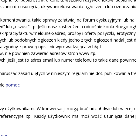
aszaniu do usunięcia, ukrywaniu/kasowania ogłoszenia lub oznaczani
 komentowania, takie sprawy załatwiaj na forum dyskusyjnym lub na p
 lub „oszust” itp. Jeśli masz zastrzeżenia odnośnie konkretnego o
i/pracę/faktury/meldunek/adres, prośby i oferty pożyczki, erotyczny
ch lub podobnych ogłoszeń kiedy jedno z tych ogłoszeń nadal jest 
a zgodny z prawdą opis i niewprowadzająca w błąd.
w, nie powinien zawierać adresów stron www itp.
h. Jeśli jest to adres email lub numer telefonu to takie dane powin
naruszać zasad ujętych w ninieszym regulaminie dot. publikowania tre
ale
pomoc
.
dzy użytkownikami. W konwersacji mogą brać udział dwie lub więcej
i referencyjne itp. Każdy użytkownik ma możliwość usunięcia dan
moc
.