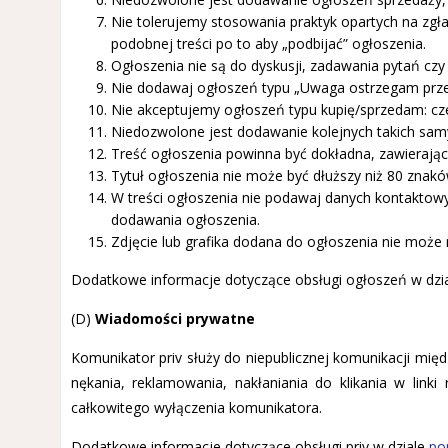
Nie tolerujemy stosowania praktyk opartych na zgł
podobnej treści po to aby „podbijać” ogłoszenia.
Ogłoszenia nie są do dyskusji, zadawania pytań czy
Nie dodawaj ogłoszeń typu „Uwaga ostrzegam przed”
Nie akceptujemy ogłoszeń typu kupię/sprzedam: czek
Niedozwolone jest dodawanie kolejnych takich samy
Treść ogłoszenia powinna być dokładna, zawierając
Tytuł ogłoszenia nie może być dłuższy niż 80 znakó
W treści ogłoszenia nie podawaj danych kontaktowyc
dodawania ogłoszenia.
Zdjęcie lub grafika dodana do ogłoszenia nie może 
Dodatkowe informacje dotyczące obsługi ogłoszeń w dzi
(D)
Wiadomości prywatne
Komunikator priv służy do niepublicznej komunikacji mię
nękania, reklamowania, nakłaniania do klikania w link
całkowitego wyłączenia komunikatora.
Dodatkowe informacje dotyczące obsługi priv w dziale
po