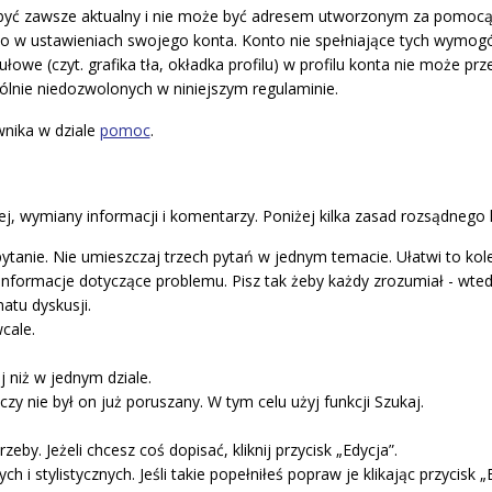
być zawsze aktualny i nie może być adresem utworzonym za pomocą u
 w ustawieniach swojego konta. Konto nie spełniające tych wymog
ułowe (czyt. grafika tła, okładka profilu) w profilu konta nie może pr
ólnie niedozwolonych w niniejszym regulaminie.
nika w dziale
pomoc
.
ej, wymiany informacji i komentarzy. Poniżej kilka zasad rozsądnego 
pytanie. Nie umieszczaj trzech pytań w jednym temacie. Ułatwi to k
informacje dotyczące problemu. Pisz tak żeby każdy zrozumiał - wte
atu dyskusji.
cale.
niż w jednym dziale.
y nie był on już poruszany. W tym celu użyj funkcji Szukaj.
y. Jeżeli chcesz coś dopisać, kliknij przycisk „Edycja”.
h i stylistycznych. Jeśli takie popełniłeś popraw je klikając przycisk „