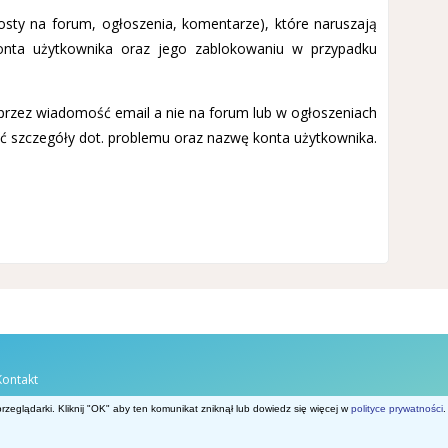
osty na forum, ogłoszenia, komentarze), które naruszają
onta użytkownika oraz jego zablokowaniu w przypadku
poprzez wiadomość email a nie na forum lub w ogłoszeniach
dać szczegóły dot. problemu oraz nazwę konta użytkownika.
Kontakt
Belgia.net
zeglądarki. Kliknij "OK" aby ten komunikat zniknął lub dowiedz się więcej w
polityce prywatności
.
Powered by Invision Community