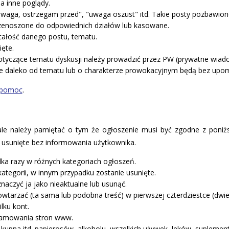
ma inne poglądy.
waga, ostrzegam przed", "uwaga oszust" itd. Takie posty pozbawion
rzenoszone do odpowiednich działów lub kasowane.
ałość danego postu, tematu.
ęte.
tyczące tematu dyskusji należy prowadzić przez PW (prywatne wiad
ce daleko od tematu lub o charakterze prowokacyjnym będą bez upom
pomoc
.
ale należy pamiętać o tym że ogłoszenie musi być zgodne z poni
ą usunięte bez informowania użytkownika.
ilka razy w różnych kategoriach ogłoszeń.
tegorii, w innym przypadku zostanie usunięte.
znaczyć ja jako nieaktualne lub usunąć.
owtarzać (ta sama lub podobna treść) w pierwszej czterdziestce (dwie 
lku kont.
lamowania stron www.
upna itd. papierosów, alkoholu, wszelkich używek, leków, suplement