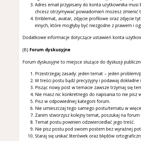
Adres email przypisany do konta użytkownika musi 
chcesz otrzymywać powiadomień możesz zmienić to
Emblemat, avatar, zdjęcie profilowe oraz zdjęcie tyt
innych, które mogłyby być niezgodne z prawem i og
Dodatkowe informacje dotyczące ustawień konta uzytkow
(B)
Forum dyskusyjne
Forum dyskusyjne to miejsce służące do dyskusji publiczn
Przestrzegaj zasady: jeden temat – jeden problem/
W treści postu bądź precyzyjny i podawaj dokładne 
Pisząc nowy post w temacie zawsze trzymaj się tem
Nie masz nic konkretnego do napisania to nie pisz w
Pisz w odpowiedniej kategorii forum.
Nie umieszczaj tego samego postu/tematu w więcej 
Zanim stworzysz kolejny temat, poszukaj na forum cz
Temat postu powinien odzwierciedlać jego treść.
Nie pisz postu pod swoim postem bez wyraźnej potrzeb
Staraj się unikać literówek oraz błędów ortograficznyc