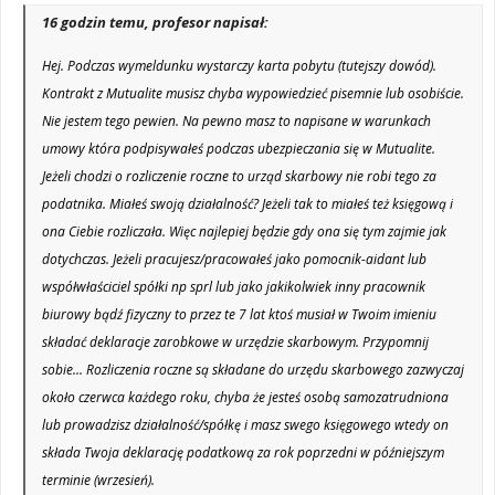
16 godzin temu, profesor napisał:
Hej. Podczas wymeldunku wystarczy karta pobytu (tutejszy dowód).
Kontrakt z Mutualite musisz chyba wypowiedzieć pisemnie lub osobiście.
Nie jestem tego pewien. Na pewno masz to napisane w warunkach
umowy która podpisywałeś podczas ubezpieczania się w Mutualite.
Jeżeli chodzi o rozliczenie roczne to urząd skarbowy nie robi tego za
podatnika. Miałeś swoją działalność? Jeżeli tak to miałeś też księgową i
ona Ciebie rozliczała. Więc najlepiej będzie gdy ona się tym zajmie jak
dotychczas. Jeżeli pracujesz/pracowałeś jako pomocnik-aidant lub
współwłaściciel spółki np sprl lub jako jakikolwiek inny pracownik
biurowy bądź fizyczny to przez te 7 lat ktoś musiał w Twoim imieniu
składać deklaracje zarobkowe w urzędzie skarbowym. Przypomnij
sobie... Rozliczenia roczne są składane do urzędu skarbowego zazwyczaj
około czerwca każdego roku, chyba że jesteś osobą samozatrudniona
lub prowadzisz działalność/spółkę i masz swego księgowego wtedy on
składa Twoja deklarację podatkową za rok poprzedni w późniejszym
terminie (wrzesień).