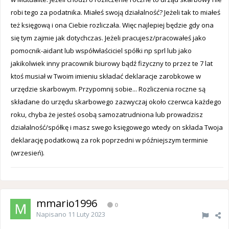
robi tego za podatnika. Miałeś swoją działalność? Jeżeli tak to miałeś
też księgową i ona Ciebie rozliczała. Więc najlepiej będzie gdy ona
się tym zajmie jak dotychczas. Jeżeli pracujesz/pracowałeś jako
pomocnik-aidant lub współwłaściciel spółki np sprl lub jako
jakikolwiek inny pracownik biurowy bądź fizyczny to przez te 7 lat
ktoś musiał w Twoim imieniu składać deklaracje zarobkowe w
urzędzie skarbowym. Przypomnij sobie... Rozliczenia roczne są
składane do urzędu skarbowego zazwyczaj około czerwca każdego
roku, chyba że jesteś osobą samozatrudniona lub prowadzisz
działalność/spółkę i masz swego księgowego wtedy on składa Twoja
deklarację podatkową za rok poprzedni w późniejszym terminie
(wrzesień).
mmario1996
0
Napisano
11 Luty 2023