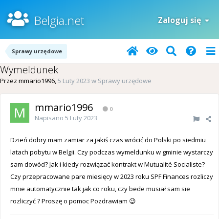
Belgia.net
Zaloguj się
Sprawy urzędowe
Wymeldunek
Przez
mmario1996
,
5 Luty 2023
w
Sprawy urzędowe
mmario1996
0
Napisano
5 Luty 2023
Dzień dobry mam zamiar za jakiś czas wrócić do Polski po siedmiu
latach pobytu w Belgii. Czy podczas wymeldunku w gminie wystarczy
sam dowód? Jak i kiedy rozwiązać kontrakt w Mutualité Socialiste?
Czy przepracowane pare miesięcy w 2023 roku SPF Finances rozliczy
mnie automatycznie tak jak co roku, czy bede musiał sam sie
rozliczyć ? Proszę o pomoc Pozdrawiam 😉