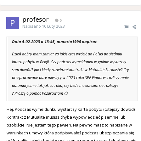
profesor
0
Napisano
10 Luty 2023
Dnia 5.02.2023 o 13:45, mmario1996 napisał:
Dzień dobry mam zamiar za jakiś czas wrócić do Polski po siedmiu
latach pobytu w Belgii. Czy podczas wymeldunku w gminie wystarczy
sam dowód? Jak i kiedy rozwiązać kontrakt w Mutualité Socialiste? Czy
przepracowane pare miesięcy w 2023 roku SPF Finances rozliczy mnie
automatycznie tak jak co roku, czy bede musiał sam sie rozliczyć
? Proszę o pomoc Pozdrawiam 😉
Hej. Podczas wymeldunku wystarczy karta pobytu (tutejszy dowód).
Kontrakt z Mutualite musisz chyba wypowiedzieć pisemnie lub
osobiście. Nie jestem tego pewien. Na pewno masz to napisane w
warunkach umowy która podpisywałeś podczas ubezpieczania się
w Mutualite. Jeżeli chodzi o rozliczenie roczne to urząd skarbowy nie