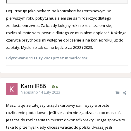
Hej. Pracuje jako piekarz na kontrakcie bezterminowym. W
pierwszym roku pobytu musiałem sie sam rozliczyć dlatego
ze dostałem zwrot. Za kazdy kolejny rok nie rozliczałem sie,
rozliczali mnie sami pewnie dlatego ze musiałem dopłacać. Każdego
czerwca przychodzi mi wstępne obliczenie a na koniec roku juz do
zapłaty. Mysle ze tak samo będzie za 2022 i 2023.
Edytowane
11 Luty 2023
przez mmario1996
KamilR86
6
Napisano
14 Luty 2023
Masz racje ze tutejszy urząd skarbowy sam wysyła proste
rozliczenie podatkowe . Jeśli się z nim nie zgadzasz albo mas coś
jeszcze do rozliczenia to musisz dokonać korekty. Druga sprawa to
taka to przemysl kiedy chcesz wracać do polski. Uważaj jeśli