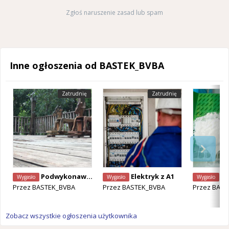
Zgłoś naruszenie zasad lub spam
Inne ogłoszenia od BASTEK_BVBA
Zatrudnię
Zatrudnię
Podwykonawca z A1 - Montaż tarasów drewnianych
Elektryk z A1
Zlecen
Wygasło
Wygasło
Wygasło
Przez
BASTEK_BVBA
Przez
BASTEK_BVBA
Przez
BAST
Zobacz wszystkie ogłoszenia użytkownika