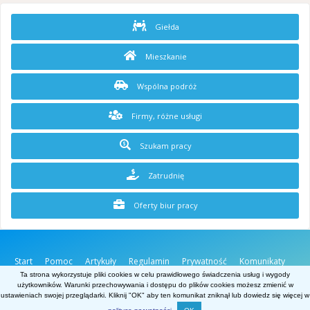
Giełda
Mieszkanie
Wspólna podróż
Firmy, różne usługi
Szukam pracy
Zatrudnię
Oferty biur pracy
Start
Pomoc
Artykuły
Regulamin
Prywatność
Komunikaty
O stronie
Kontakt
Ta strona wykorzystuje pliki cookies w celu prawidłowego świadczenia usług i wygody
użytkowników. Warunki przechowywania i dostępu do plików cookies możesz zmienić w
Belgia.net
ustawieniach swojej przeglądarki. Kliknij "OK" aby ten komunikat zniknął lub dowiedz się więcej w
Powered by Invision Community