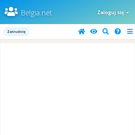
Belgia.net
Zaloguj się
Zatrudnię