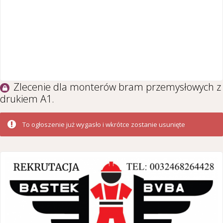
Zlecenie dla monterów bram przemysłowych z
drukiem A1.
To ogłoszenie już wygasło i wkrótce zostanie usunięte