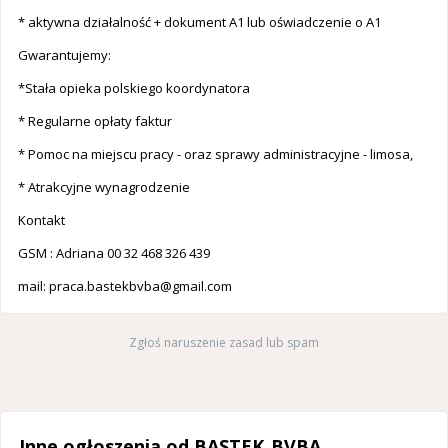
* aktywna działalność + dokument A1 lub oświadczenie o A1
Gwarantujemy:
*Stała opieka polskiego koordynatora
* Regularne opłaty faktur
* Pomoc na miejscu pracy - oraz sprawy administracyjne - limosa,
* Atrakcyjne wynagrodzenie
Kontakt
GSM : Adriana 00 32 468 326 439
mail:
praca.bastekbvba@gmail.com
Zgłoś naruszenie zasad lub spam
Inne ogłoszenia od BASTEK_BVBA