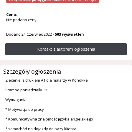
To ogłoszenie już wygasło i wkrótce zostanie usunięte
Cena:
Nie podano ceny
Dodano
24 Czerwiec 2022
-
503 wyświetleń
Kontakt z autorem ogłoszenia
Szczegóły ogłoszenia
Zlecenie z drukiem A1 dla malarzy w Konokke
Start od poniedziałku !!!
Wymagania:
* Motywacja do pracy
* Komunikatywna znajomość języka angielskiego
* samochód na dojazdy do bazy klienta