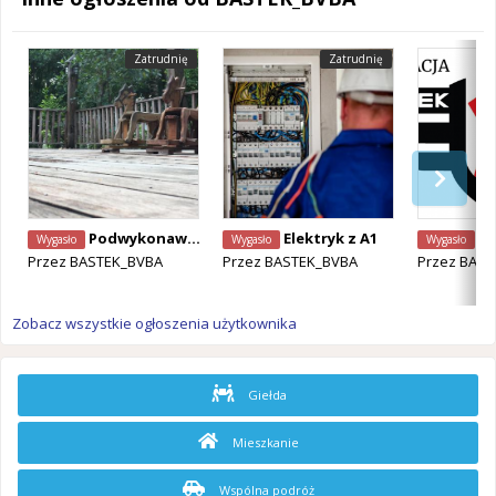
Zatrudnię
Zatrudnię
Podwykonawca z A1 - Montaż tarasów drewnianych
Elektryk z A1
Podw
Wygasło
Wygasło
Wygasło
Przez
BASTEK_BVBA
Przez
BASTEK_BVBA
Przez
BAST
Zobacz wszystkie ogłoszenia użytkownika
Giełda
Mieszkanie
Wspólna podróż