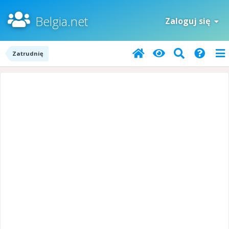
Belgia.net
Zaloguj się
Zatrudnię