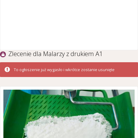
Zlecenie dla Malarzy z drukiem A1
To ogłoszenie już wygasło i wkrótce zostanie usunięte