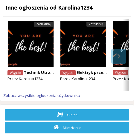
Inne ogłoszenia od Karolina1234
Zatrudnię
Zatrudnię
Technik Utrzymania Ruchu (Junior) – Pełne Szkolenie w miejscu pracy
Elektryk przemysłowy Wetteren
Tech
Wygasło
Wygasło
Wygasło
Przez
Karolina1234
Przez
Karolina1234
Przez
Karol
Zobacz wszystkie ogłoszenia użytkownika
Giełda
Mieszkanie