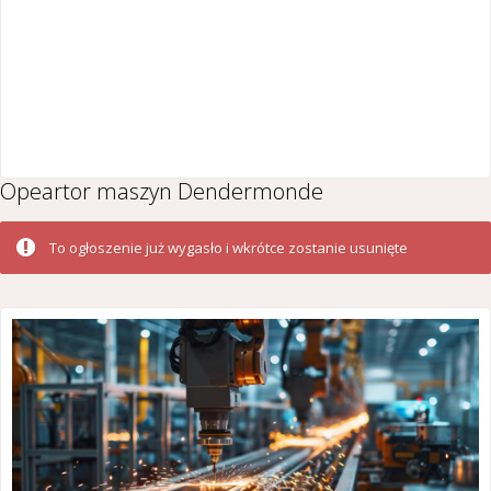
Opeartor maszyn Dendermonde
To ogłoszenie już wygasło i wkrótce zostanie usunięte