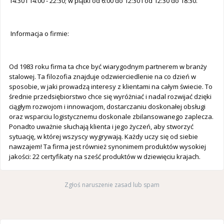
14:30 i 14:00 - 22:30; w piątki od 6:00 do 12:30 i od 12:30 do 18:30.
Informacja o firmie:
Od 1983 roku firma ta chce być wiarygodnym partnerem w branży
stalowej. Ta filozofia znajduje odzwierciedlenie na co dzień w
sposobie, w jaki prowadzą interesy z klientami na całym świecie. To
średnie przedsiębiorstwo chce się wyróżniać i nadal rozwijać dzięki
ciągłym rozwojom i innowacjom, dostarczaniu doskonałej obsługi
oraz wsparciu logistycznemu doskonale zbilansowanego zaplecza.
Ponadto uważnie słuchają klienta i jego życzeń, aby stworzyć
sytuację, w której wszyscy wygrywają. Każdy uczy się od siebie
nawzajem! Ta firma jest również synonimem produktów wysokiej
jakości: 22 certyfikaty na sześć produktów w dziewięciu krajach.
Zgłoś naruszenie zasad lub spam