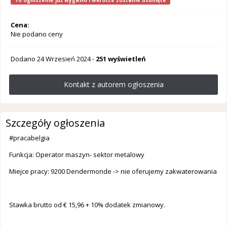
To ogłoszenie już wygasło i wkrótce zostanie usunięte
Cena:
Nie podano ceny
Dodano
24 Wrzesień 2024
-
251 wyświetleń
Kontakt z autorem ogłoszenia
Szczegóły ogłoszenia
#pracabelgia
Funkcja: Operator maszyn- sektor metalowy
Miejce pracy: 9200 Dendermonde -> nie oferujemy zakwaterowania
Stawka brutto od € 15,96 + 10% dodatek zmianowy.