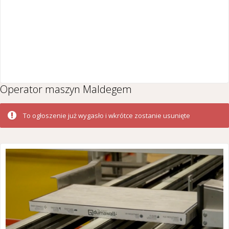
Operator maszyn Maldegem
To ogłoszenie już wygasło i wkrótce zostanie usunięte