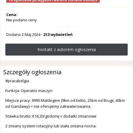
To ogłoszenie już wygasło i wkrótce zostanie usunięte
Cena:
Nie podano ceny
Dodano
2 Maj 2024
-
213 wyświetleń
Kontakt z autorem ogłoszenia
Szczegóły ogłoszenia
#pracabelgia
Funkcja: Operator maszyn
Miejsce pracy: 9990 Maldegem (9km od Eeklo, 25km od Brugii, 40km
od Gandawy)-> nie oferujemy zakwaterowania.
Stawka brutto: €16,30/godzinę + dodatki zmianowe
2 zmiany system rotacyjny lub stała zmiana nocna.