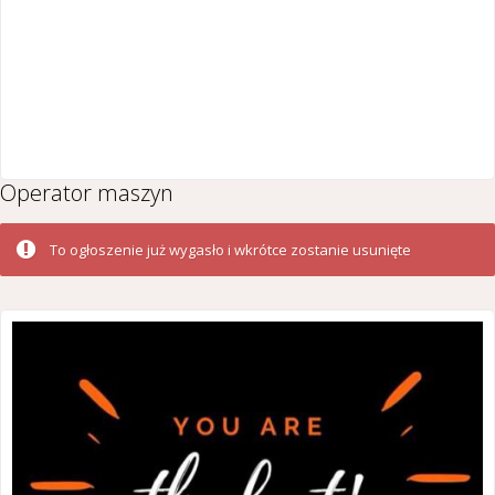
Operator maszyn
To ogłoszenie już wygasło i wkrótce zostanie usunięte