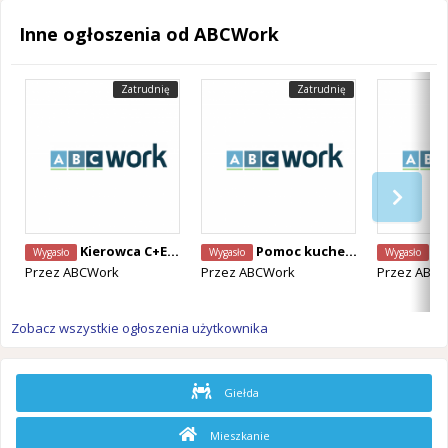
Inne ogłoszenia od ABCWork
Zatrudnię
Zatrudnię
Kierowca C+E, Belgia
Pomoc kuchenna, Belgia
Barm
Wygasło
Wygasło
Wygasło
Przez
ABCWork
Przez
ABCWork
Przez
ABCW
Zobacz wszystkie ogłoszenia użytkownika
Giełda
Mieszkanie