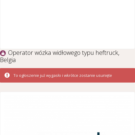
Operator wózka widłowego typu heftruck,
Belgia
To ogłoszenie już wygasło i wkrótce zostanie usunięte