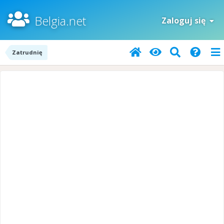
Belgia.net
Zaloguj się
Zatrudnię