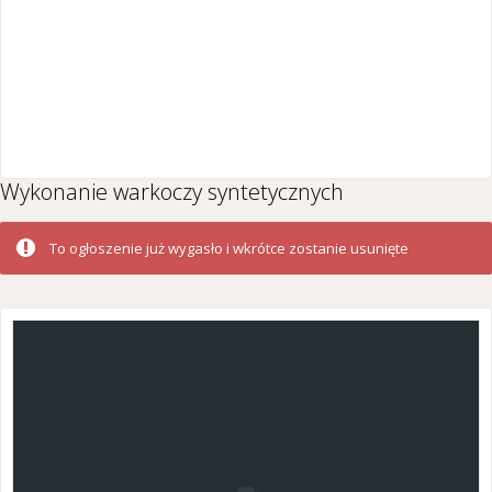
Wykonanie warkoczy syntetycznych
To ogłoszenie już wygasło i wkrótce zostanie usunięte