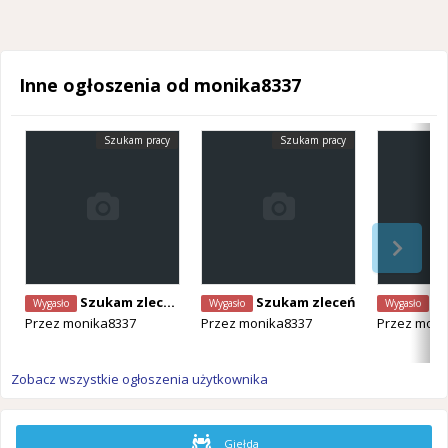
Inne ogłoszenia od monika8337
Szukam pracy
Szukam pracy
Szukam zleceń : Budowlanka i Sprzątanie
Szukam zleceń
Sp
Wygasło
Wygasło
Wygasło
Przez
monika8337
Przez
monika8337
Przez
moni
Zobacz wszystkie ogłoszenia użytkownika
Giełda