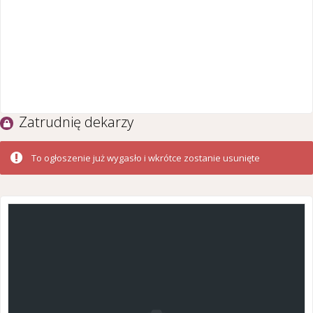
Zatrudnię dekarzy
To ogłoszenie już wygasło i wkrótce zostanie usunięte