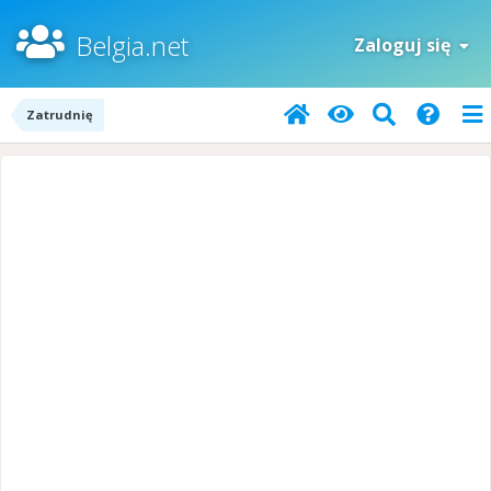
Belgia.net
Zaloguj się
Zatrudnię