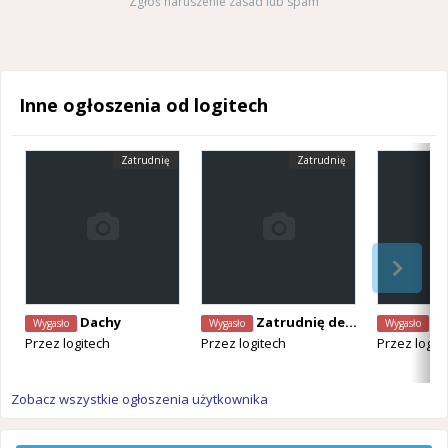
Zgłoś naruszenie zasad lub spam
Inne ogłoszenia od logitech
Zatrudnię
Zatrudnię
Dachy
Zatrudnię dekarza
Zat
Wygasło
Wygasło
Wygasło
Przez
logitech
Przez
logitech
Przez
logit
Zobacz wszystkie ogłoszenia użytkownika