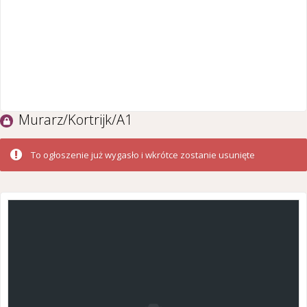
Murarz/Kortrijk/A1
To ogłoszenie już wygasło i wkrótce zostanie usunięte