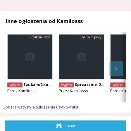
Inne ogłoszenia od Kamilosss
Szukam pracy
Szukam pracy
Szukam/2 kobiety/A1/kortrijk
Sprzatanie, 2 kobiety z dobrym doświadczeniem
Szukam pr
Wygasło
Wygasło
Wygasło
Przez
Kamilosss
Przez
Kamilosss
Przez
Kami
Zobacz wszystkie ogłoszenia użytkownika
Giełda