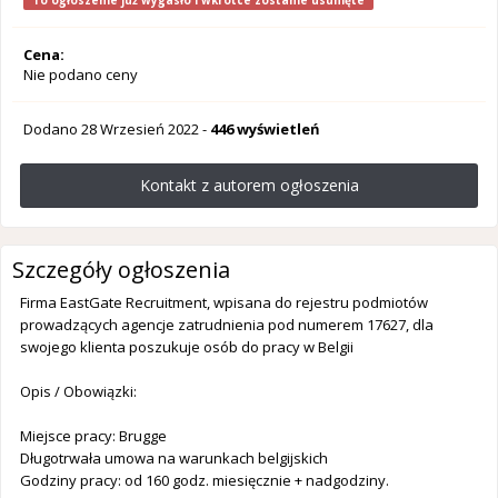
To ogłoszenie już wygasło i wkrótce zostanie usunięte
Cena:
Nie podano ceny
Dodano
28 Wrzesień 2022
-
446 wyświetleń
Kontakt z autorem ogłoszenia
Szczegóły ogłoszenia
Firma EastGate Recruitment, wpisana do rejestru podmiotów
prowadzących agencje zatrudnienia pod numerem 17627, dla
swojego klienta poszukuje osób do pracy w Belgii
Opis / Obowiązki:
Miejsce pracy: Brugge
Długotrwała umowa na warunkach belgijskich
Godziny pracy: od 160 godz. miesięcznie + nadgodziny.