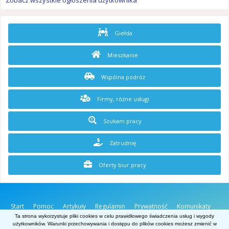
Zobacz wszystkie ogłoszenia użytkownika
Giełda
Mieszkanie
Wspólna podróż
Firmy, różne usługi
Szukam pracy
Zatrudnię
Oferty biur pracy
Start
Pomoc
Artykuły
Regulamin
Prywatność
Komunikaty
O stronie
Kontakt
Ta strona wykorzystuje pliki cookies w celu prawidłowego świadczenia usług i wygody
użytkowników. Warunki przechowywania i dostępu do plików cookies możesz zmienić w
Belgia.net