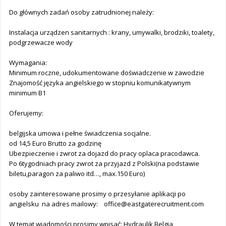
Do głównych zadań osoby zatrudnionej należy:
Instalacja urządzen sanitarnych : krany, umywalki, brodziki, toalety,
podgrzewacze wody
Wymagania:
Minimum roczne, udokumentowane doświadczenie w zawodzie
Znajomość języka angielskiego w stopniu komunikatywnym
minimum B1
Oferujemy:
belgijska umowa i pełne świadczenia socjalne.
od 14,5 Euro Brutto za godzinę
Ubezpieczenie i zwrot za dojazd do pracy oplaca pracodawca.
Po 6tygodniach pracy zwrot za przyjazd z Polski(na podstawie
biletu,paragon za paliwo itd…, max.150 Euro)
osoby zainteresowane prosimy o przesyłanie aplikacji po
angielsku na adres mailowy:
office@eastgaterecruitment.com
W temat wiadomości prosimy wpisać: Hydraulik Belgia