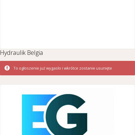
Hydraulik Belgia
To ogłoszenie już wygasło i wkrótce zostanie usunięte