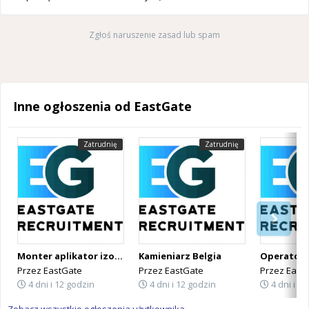
Zgłoś naruszenie zasad lub spam
Inne ogłoszenia od EastGate
Zatrudnię
Zatrudnię
Monter aplikator izolacji PUR Belgia
Kamieniarz Belgia
Przez
EastGate
Przez
EastGate
Przez
East
4 dni i 12 godzin
4 dni i 12 godzin
4 dni i 1