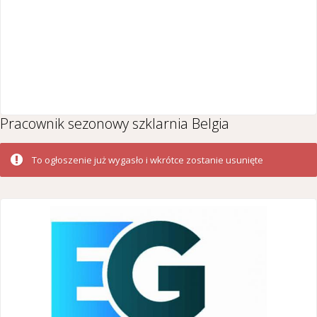
Pracownik sezonowy szklarnia Belgia
To ogłoszenie już wygasło i wkrótce zostanie usunięte