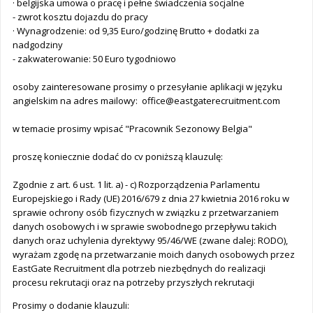
· belgijska umowa o pracę i pełne świadczenia socjalne
- zwrot kosztu dojazdu do pracy
· Wynagrodzenie: od 9,35 Euro/godzinę Brutto + dodatki za
nadgodziny
- zakwaterowanie: 50 Euro tygodniowo
osoby zainteresowane prosimy o przesyłanie aplikacji w języku
angielskim na adres mailowy:
office@eastgaterecruitment.com
w temacie prosimy wpisać "Pracownik Sezonowy Belgia"
proszę koniecznie dodać do cv poniższą klauzulę:
Zgodnie z art. 6 ust. 1 lit. a) - c) Rozporządzenia Parlamentu
Europejskiego i Rady (UE) 2016/679 z dnia 27 kwietnia 2016 roku w
sprawie ochrony osób fizycznych w związku z przetwarzaniem
danych osobowych i w sprawie swobodnego przepływu takich
danych oraz uchylenia dyrektywy 95/46/WE (zwane dalej: RODO),
wyrażam zgodę na przetwarzanie moich danych osobowych przez
EastGate Recruitment dla potrzeb niezbędnych do realizacji
procesu rekrutacji oraz na potrzeby przyszłych rekrutacji
Prosimy o dodanie klauzuli: