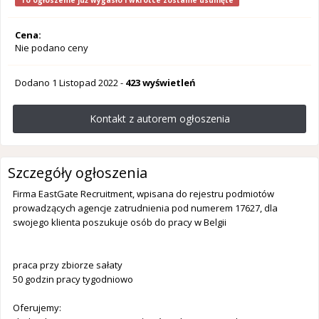
To ogłoszenie już wygasło i wkrótce zostanie usunięte
Cena:
Nie podano ceny
Dodano
1 Listopad 2022
-
423 wyświetleń
Kontakt z autorem ogłoszenia
Szczegóły ogłoszenia
Firma EastGate Recruitment, wpisana do rejestru podmiotów
prowadzących agencje zatrudnienia pod numerem 17627, dla
swojego klienta poszukuje osób do pracy w Belgii
praca przy zbiorze sałaty
50 godzin pracy tygodniowo
Oferujemy: