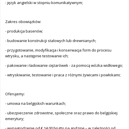
- język angielski w stopniu komunikatywnym;
Zakres obowiązków:
- produkcja basenów;
- budowanie konstrukcji stalowych lub drewnianych;
- przygotowanie, modyfikacja i konserwacja form do procesu
wtrysku, a następnie testowanie ich;
- pakowanie i ładowanie ciężarówek - za pomocą wózka widłowego;
- wtryskiwanie, testowanie i praca z różnymi żywicami i powłokami;
Oferujemy:
- umowa na belgijskich warunkach;
- ubezpieczenie zdrowotne, społeczne oraz prawo do belgijskiej
emerytury;
- wynagrodzenie od € 14,00 brutto na godzinę – w zależności od