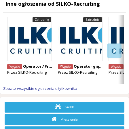
Inne ogłoszenia od SILKO-Recruiting
Zatrudnię
Zatrudnię
Operator / Programista CNC Mazak – Alken, Belgia
Operator giętarki CNC – Staden, Belgia
Operator Ma
Wygasło
Wygasło
Wygasło
Przez
SILKO-Recruiting
Przez
SILKO-Recruiting
Przez
SILKO
Zobacz wszystkie ogłoszenia użytkownika
Giełda
Mieszkanie