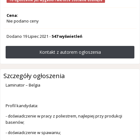
To ogłoszenie już wygasło i wkrótce zostanie usunięte
Cena:
Nie podano ceny
Dodano
19 Lipiec 2021
-
547 wyświetleń
Kontakt z autorem ogłoszenia
Szczegóły ogłoszenia
Laminator – Belgia
Profil kandydata:
- doświadczenie w pracy z poliestrem, najlepiej przy produkcji
basenów;
- doświadczenie w spawaniu;