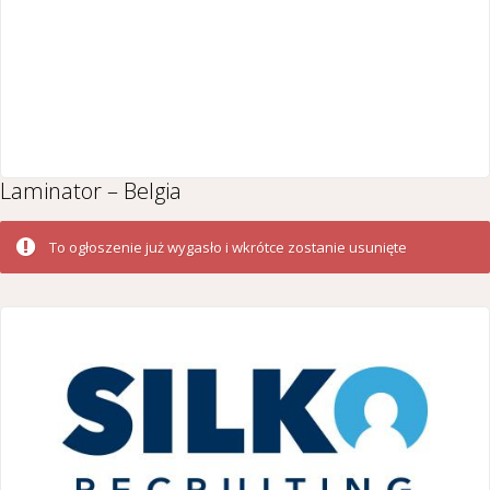
Laminator – Belgia
To ogłoszenie już wygasło i wkrótce zostanie usunięte