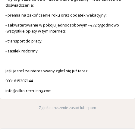
doświadczenia;
- premia na zakończenie roku oraz dodatek wakacyjny;
- zakwaterowanie w pokoju jednoosobowym - €72 tygodniowo
(wszystkie opłaty w tym Internet);
- transport do pracy;
- zasiłek rodzinny.
Jeśli jesteś zainteresowany zgłoś się już teraz!
0031615207144
info@silko-recruiting.com
Zgłoś naruszenie zasad lub spam