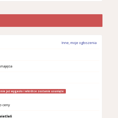
Inne, moje ogłoszenia
najęcia
nie już wygasło i wkrótce zostanie usunięte
o ceny
wietleń