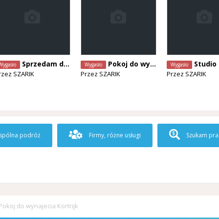
Sprzedam duże okno tarasowe
Pokoj do wynajecia
Studio do wynajęc
Wygasło
Wygasło
Wygasło
rzez
SZARIK
Przez
SZARIK
Przez
SZARIK
pólna podróż
Firmy, różne usługi
Szukam pra
Pokoj do wynajecia Kortrijk