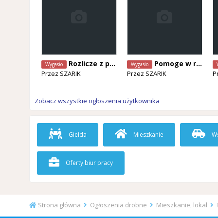
Rozlicze z podatkiem
Pomoge w rozliczeniu z podatkiem
Wygasło
Wygasło
Przez
SZARIK
Przez
SZARIK
P
Zobacz wszystkie ogłoszenia użytkownika
Giełda
Mieszkanie
Ws
Oferty biur pracy
Strona główna
Ogłoszenia drobne
Mieszkanie, lokal