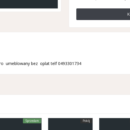
K
uro umeblowany bez oplat telf 0493301734
Sprzedam
Pokój