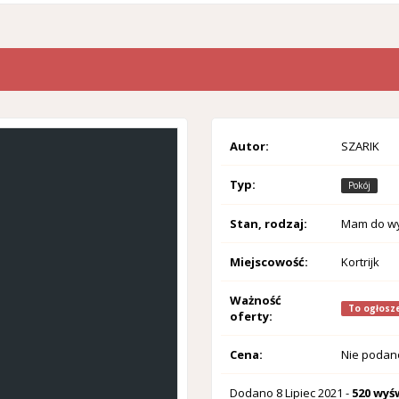
Autor:
SZARIK
Typ:
Pokój
Stan, rodzaj:
Mam do wy
Miejscowość:
Kortrijk
Ważność
To ogłosze
oferty:
Cena:
Nie podan
Dodano
8 Lipiec 2021
-
520 wyś