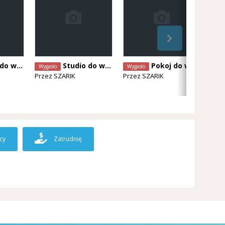
ia Bruxella
Studio do wynajęcia bruxella
Pokoj do wynajęcia Kortrijk
Wygasło
Wygasło
Wyg
Przez
SZARIK
Przez
SZARIK
Prz
cy
Zatrudnię