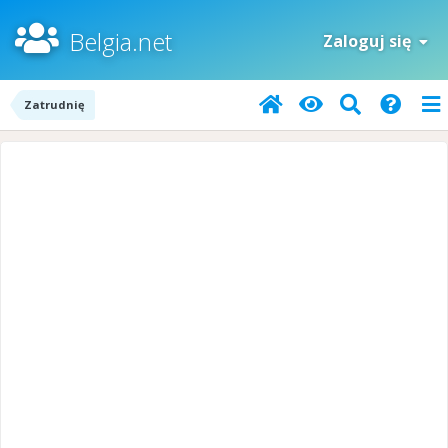
Belgia.net
Zaloguj się
Zatrudnię