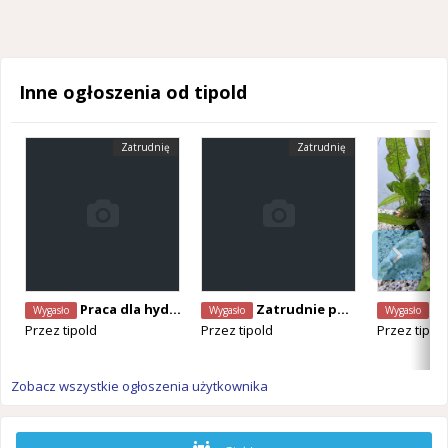
Inne ogłoszenia od tipold
Zatrudnię
Zatrudnię
Praca dla hydraulikow Gent A1
Zatrudnie pomocnikow do wentylacji z A1 od zaraz
Oddam 
Wygasło
Wygasło
Wygasło
Przez
tipold
Przez
tipold
Przez
tipol
Zobacz wszystkie ogłoszenia użytkownika