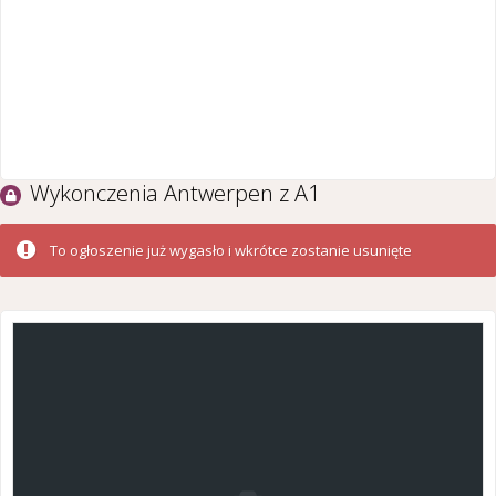
Wykonczenia Antwerpen z A1
To ogłoszenie już wygasło i wkrótce zostanie usunięte