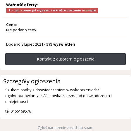
Ważność oferty:
To ogłoszenie już wygasło i wkrótce zostanie usunięte
Cena:
Nie podano ceny
Dodano
8 Lipiec 2021
-
573 wyświetleń
Kontakt z autorem ogłoszenia
Szczegóły ogłoszenia
Szukam osoby z doswiadczeniem w wykonczeniach/
ogolnobudowlanca z A1 stawka zalezna od doswiadczenia i
umiejetnosci
tel 0466169576
Zgłoś naruszenie zasad lub spam