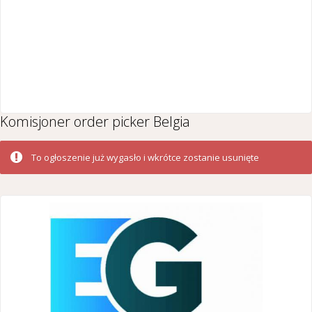
Komisjoner order picker Belgia
To ogłoszenie już wygasło i wkrótce zostanie usunięte