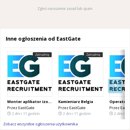
Zgłoś naruszenie zasad lub spam
Inne ogłoszenia od EastGate
Zatrudnię
Zatrudnię
Monter aplikator izolacji PUR Belgia
Kamieniarz Belgia
Przez
EastGate
Przez
EastGate
Przez
East
2 dni i 11 godzin
2 dni i 11 godzin
2 dni i 1
Zobacz wszystkie ogłoszenia użytkownika