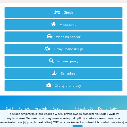
Giełda
Mieszkanie
Wspólna podróż
Firmy, różne usługi
Szukam pracy
Zatrudnię
Oferty biur pracy
Start
Pomoc
Artykuły
Regulamin
Prywatność
Komunikaty
O stronie
Kontakt
Ta strona wykorzystuje pliki cookies w celu prawidłowego świadczenia usług i wygody
użytkowników. Warunki przechowywania i dostępu do plików cookies możesz zmienić w
Belgia.net
ustawieniach swojej przeglądarki. Kliknij "OK" aby ten komunikat zniknął lub dowiedz się więcej w
Powered by Invision Community