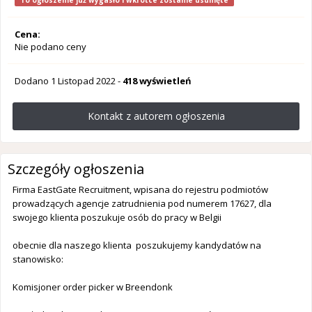
To ogłoszenie już wygasło i wkrótce zostanie usunięte
Cena:
Nie podano ceny
Dodano
1 Listopad 2022
-
418 wyświetleń
Kontakt z autorem ogłoszenia
Szczegóły ogłoszenia
Firma EastGate Recruitment, wpisana do rejestru podmiotów
prowadzących agencje zatrudnienia pod numerem 17627, dla
swojego klienta poszukuje osób do pracy w Belgii
obecnie dla naszego klienta poszukujemy kandydatów na
stanowisko:
Komisjoner order picker w Breendonk