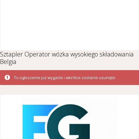
Sztapler Operator wózka wysokiego składowania
Belgia
To ogłoszenie już wygasło i wkrótce zostanie usunięte