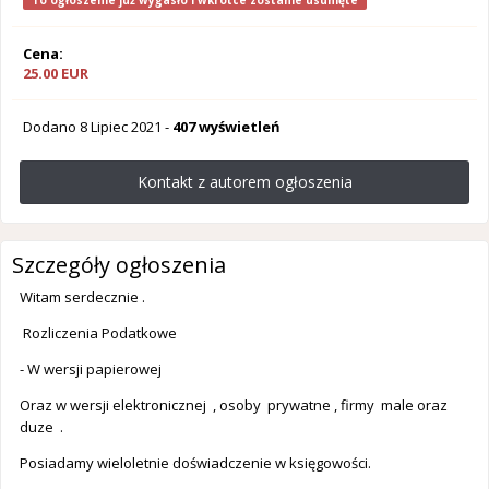
To ogłoszenie już wygasło i wkrótce zostanie usunięte
Cena:
25.00 EUR
Dodano
8 Lipiec 2021
-
407 wyświetleń
Kontakt z autorem ogłoszenia
Szczegóły ogłoszenia
Witam serdecznie .
Rozliczenia Podatkowe
- W wersji papierowej
Oraz w wersji elektronicznej , osoby prywatne , firmy male oraz
duze .
Posiadamy wieloletnie doświadczenie w księgowości.