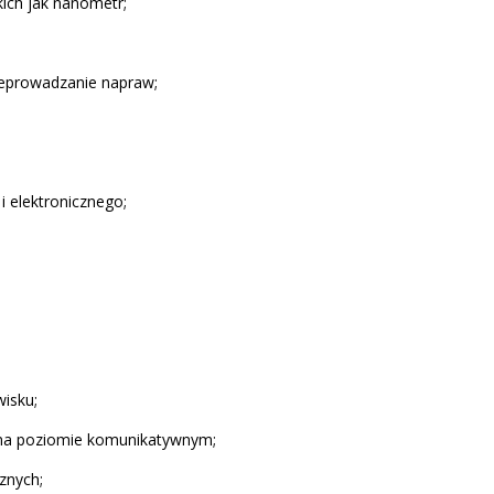
kich jak nanometr;
rzeprowadzanie napraw;
i elektronicznego;
isku;
ki na poziomie komunikatywnym;
znych;