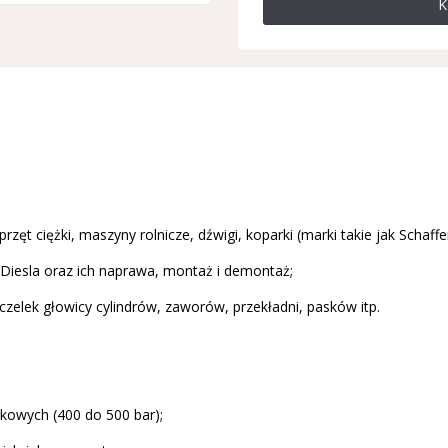
K
zęt ciężki, maszyny rolnicze, dźwigi, koparki (marki takie jak Schaffer
h Diesla oraz ich naprawa, montaż i demontaż;
zczelek głowicy cylindrów, zaworów, przekładni, pasków itp.
kowych (400 do 500 bar);