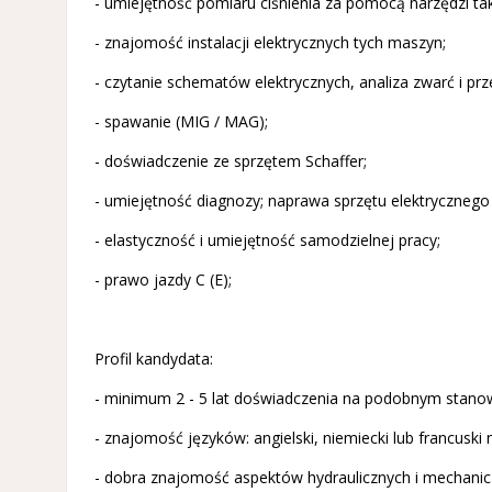
- umiejętność pomiaru ciśnienia za pomocą narzędzi ta
- znajomość instalacji elektrycznych tych maszyn;
- czytanie schematów elektrycznych, analiza zwarć i p
- spawanie (MIG / MAG);
- doświadczenie ze sprzętem Schaffer;
- umiejętność diagnozy; naprawa sprzętu elektrycznego 
- elastyczność i umiejętność samodzielnej pracy;
- prawo jazdy C (E);
Profil kandydata:
- minimum 2 - 5 lat doświadczenia na podobnym stanow
- znajomość języków: angielski, niemiecki lub francus
- dobra znajomość aspektów hydraulicznych i mechanic