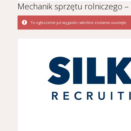
Mechanik sprzętu rolniczego – 
To ogłoszenie już wygasło i wkrótce zostanie usunięte