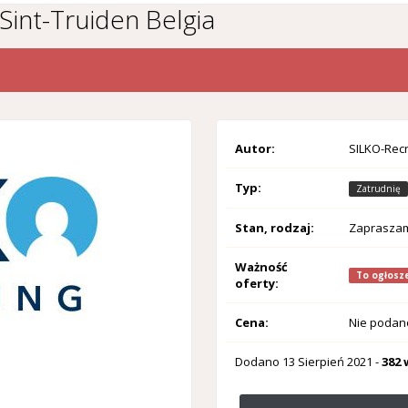
Sint-Truiden Belgia
Autor:
SILKO-Recr
Typ:
Zatrudnię
Stan, rodzaj:
Zaprasza
Ważność
To ogłosze
oferty:
Cena:
Nie podan
Dodano
13 Sierpień 2021
-
382 