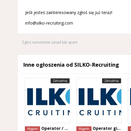
Jeśli jesteś zainteresowany zgłoś się już teraz!
info@silko-recruiting.com
Zgłoś naruszenie zasad lub spam
Inne ogłoszenia od SILKO-Recruiting
Zatrudnię
Zatrudnię
Operator / Programista CNC Mazak – Alken, Belgia
Operator giętarki CNC – Staden, Belgia
Wygasło
Wygasło