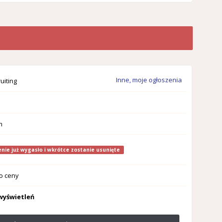
Inne, moje ogłoszenia
uiting
m
nie już wygasło i wkrótce zostanie usunięte
o ceny
wyświetleń