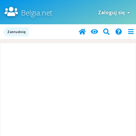
Belgia.net
Zaloguj się
Zatrudnię