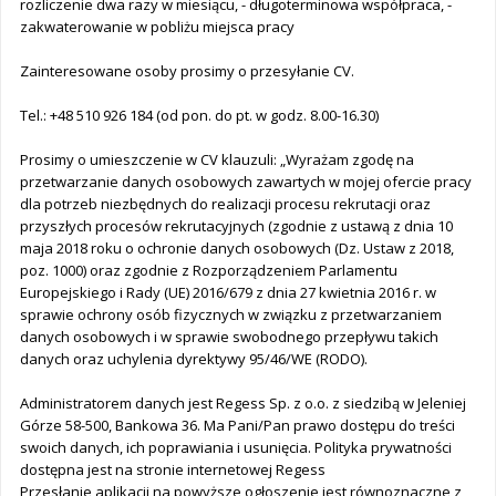
rozliczenie dwa razy w miesiącu, - długoterminowa współpraca, -
zakwaterowanie w pobliżu miejsca pracy
Zainteresowane osoby prosimy o przesyłanie CV.
Tel.: +48 510 926 184 (od pon. do pt. w godz. 8.00-16.30)
Prosimy o umieszczenie w CV klauzuli: „Wyrażam zgodę na
przetwarzanie danych osobowych zawartych w mojej ofercie pracy
dla potrzeb niezbędnych do realizacji procesu rekrutacji oraz
przyszłych procesów rekrutacyjnych (zgodnie z ustawą z dnia 10
maja 2018 roku o ochronie danych osobowych (Dz. Ustaw z 2018,
poz. 1000) oraz zgodnie z Rozporządzeniem Parlamentu
Europejskiego i Rady (UE) 2016/679 z dnia 27 kwietnia 2016 r. w
sprawie ochrony osób fizycznych w związku z przetwarzaniem
danych osobowych i w sprawie swobodnego przepływu takich
danych oraz uchylenia dyrektywy 95/46/WE (RODO).
Administratorem danych jest Regess Sp. z o.o. z siedzibą w Jeleniej
Górze 58-500, Bankowa 36. Ma Pani/Pan prawo dostępu do treści
swoich danych, ich poprawiania i usunięcia. Polityka prywatności
dostępna jest na stronie internetowej Regess
Przesłanie aplikacji na powyższe ogłoszenie jest równoznaczne z