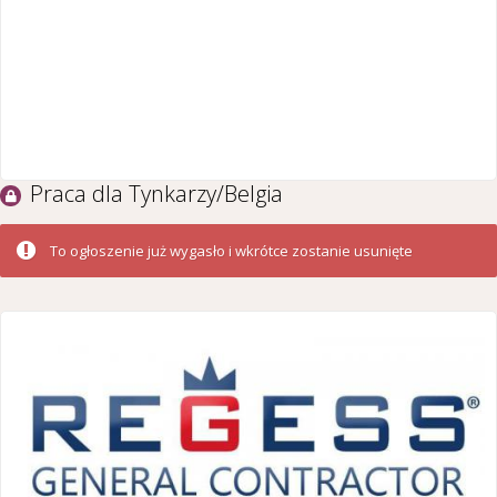
Praca dla Tynkarzy/Belgia
To ogłoszenie już wygasło i wkrótce zostanie usunięte