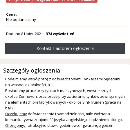
To ogłoszenie już wygasło i wkrótce zostanie usunięte
Cena:
Nie podano ceny
Dodano
8 Lipiec 2021
-
374 wyświetleń
Kontakt z autorem ogłoszenia
Szczegóły ogłoszenia
Podejmiemy współpracę z doświadczonymi Tynkarzami będącymi
na własnej działalności, a1.
Posiadamy pracę przy tynkach maszynowych, wewnętrznych -
okolice Zonhoven, oraz pracę przy zacieraniu tynków zewnętrznych
na elementach prefabrykowanych - okolice Sint-Truiden (praca na
hali).
Oczekujemy
doświadczenia i samodzielności, mile widziana
komunikatywna znajomość języka angielskiego bądź niemieckiego.
Oferujemy:
- atrakcyjne stawki godzinowe, - gwarancję godzin, -