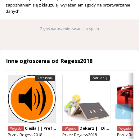
zapoznaniem się z klauzulą i wyrażeniem zgody na przetwarzanie
danych.
Zgłoś naruszenie zasad lub spam
Inne ogłoszenia od Regess2018
Zatrudnię
Zatrudnię
Cieśla || Prefabrykaty || Niemcy
Dekarz || Diest
Blachar
Wygasło
Wygasło
Wygasło
Przez
Regess2018
Przez
Regess2018
Przez
Rege