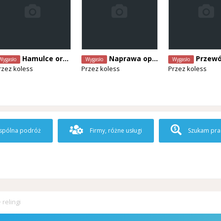
Hamulce oraz diagnostyka
Naprawa opon
Przew
Wygasło
Wygasło
Wygasło
rzez
koless
Przez
koless
Przez
koless
pólna podróż
Firmy, różne usługi
Szukam pra
 relingi