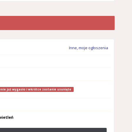
Inne, moje ogłoszenia
nie już wygasło i wkrótce zostanie usunięte
wietleń