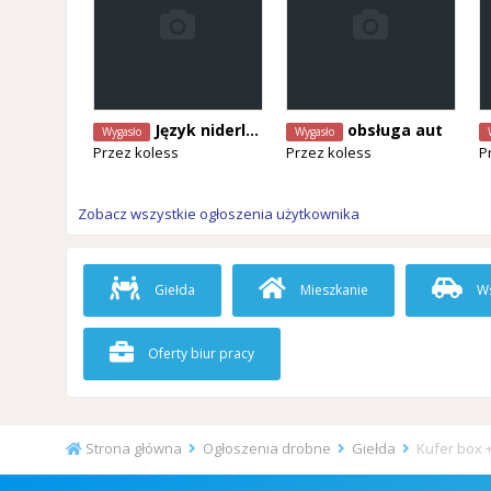
Język niderlandzki
obsługa aut
Wygasło
Wygasło
Przez
koless
Przez
koless
P
Zobacz wszystkie ogłoszenia użytkownika
Giełda
Mieszkanie
Ws
Oferty biur pracy
Strona główna
Ogłoszenia drobne
Giełda
Kufer box +