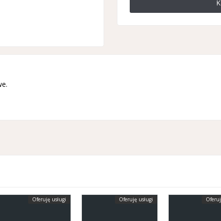
K
we.
Oferuję usługi
Oferuję usługi
Oferuj