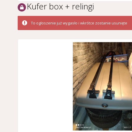
Kufer box + relingi
To ogłoszenie już wygasło i wkrótce zostanie usunięte