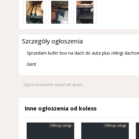
Szczegóły ogłoszenia
Sprzedam kufer box na dach do auta plus relingi dacho
Gent
Zgłoś naruszenie zasad lub spam
Inne ogłoszenia od koless
Oferuję usługi
Oferuję usługi