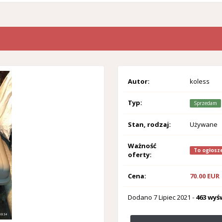
Autor:
koless
Typ:
Sprzedam
Stan, rodzaj:
Używane
Ważność
To ogłosze
oferty:
Cena:
70.00 EUR
Dodano
7 Lipiec 2021
-
463 wyś