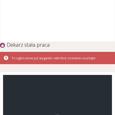
Dekarz stała praca
To ogłoszenie już wygasło i wkrótce zostanie usunięte