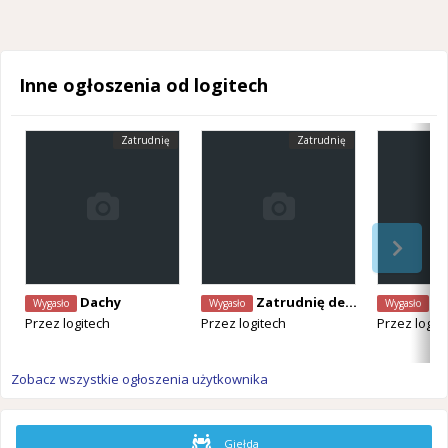
Inne ogłoszenia od logitech
Zatrudnię
Zatrudnię
Dachy
Zatrudnię dekarza
Zat
Wygasło
Wygasło
Wygasło
Przez
logitech
Przez
logitech
Przez
logit
Zobacz wszystkie ogłoszenia użytkownika
Giełda