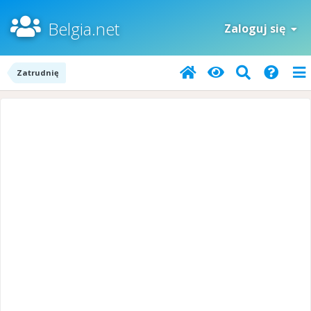
Belgia.net
Zaloguj się
Zatrudnię