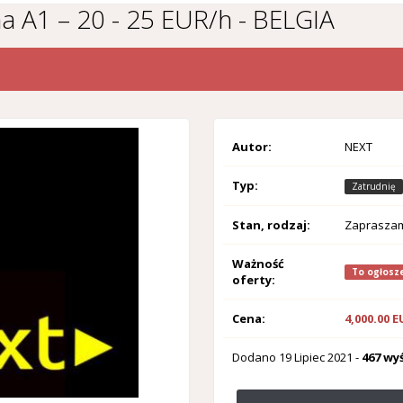
 A1 – 20 - 25 EUR/h - BELGIA
Autor:
NEXT
Typ:
Zatrudnię
Stan, rodzaj:
Zaprasza
Ważność
To ogłosze
oferty:
Cena:
4,000.00 
Dodano
19 Lipiec 2021
-
467 wy