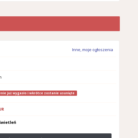
Inne, moje ogłoszenia
m
nie już wygasło i wkrótce zostanie usunięte
EUR
świetleń