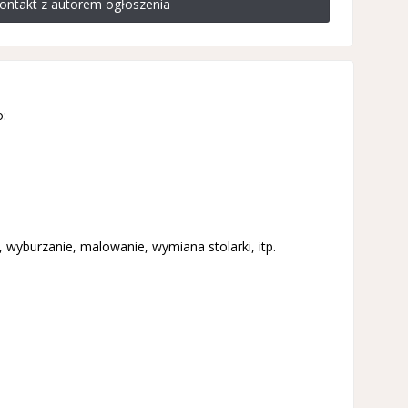
ontakt z autorem ogłoszenia
:
burzanie, malowanie, wymiana stolarki, itp.