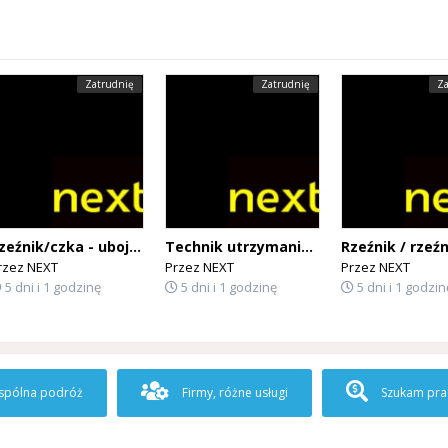
Zatrudnię
Zatrudnię
Za
Rzeźnik/czka - ubojowiec – BEZ JĘZYKA – kontrakt bezpośredni! (BELGIA)
Technik utrzymania ruchu – zakłady mięsne (Belgia)
rzez
NEXT
Przez
NEXT
Przez
NEXT
5 dni i 1 godzinę
5 dni i 1 godzinę
5 dni i 1 godzin
pólna podróż
Firmy, różne usługi
Szukam pra