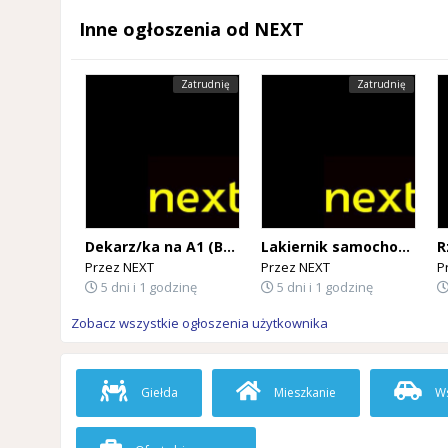
Inne ogłoszenia od NEXT
Zatrudnię
Zatrudnię
Dekarz/ka na A1 (BELGIA)
Lakiernik samochodowy na A1 (BELGIA)
Przez
NEXT
Przez
NEXT
P
5 dni i 1 godzinę
5 dni i 1 godzinę
Zobacz wszystkie ogłoszenia użytkownika
Giełda
Mieszkanie
Ws