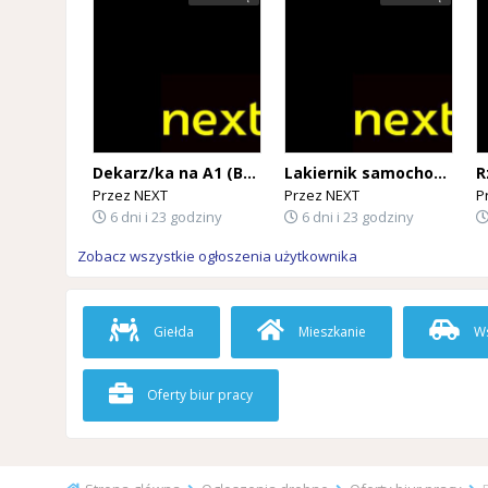
Dekarz/ka na A1 (BELGIA)
Lakiernik samochodowy na A1 (BELGIA)
Przez
NEXT
Przez
NEXT
P
6 dni i 23 godziny
6 dni i 23 godziny
Zobacz wszystkie ogłoszenia użytkownika
Giełda
Mieszkanie
Ws
Oferty biur pracy