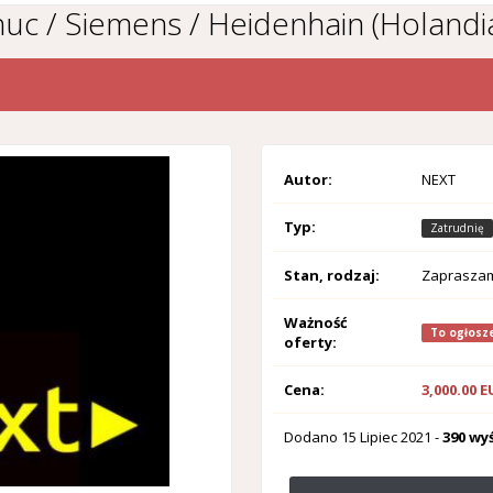
uc / Siemens / Heidenhain (Holandi
Autor:
NEXT
Typ:
Zatrudnię
Stan, rodzaj:
Zaprasza
Ważność
To ogłosze
oferty:
Cena:
3,000.00 
Dodano
15 Lipiec 2021
-
390 wy