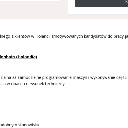
K
ednego z klientów w Holandii zmotywowanych kandydatów do pracy ja
denhain (Holandia)
dzialna za samodzielne programowanie maszyn i wykonywanie częśc
Praca w oparciu o rysunek techniczny.
podobnym stanowisku