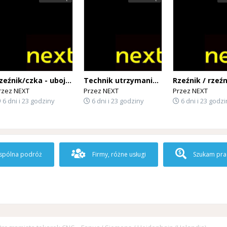
Rzeźnik/czka - ubojowiec – BEZ JĘZYKA – kontrakt bezpośredni! (BELGIA)
Technik utrzymania ruchu – zakłady mięsne (Belgia)
rzez
NEXT
Przez
NEXT
Przez
NEXT
6 dni i 23 godziny
6 dni i 23 godziny
6 dni i 23 godzi
pólna podróż
Firmy, różne usługi
Szukam pra