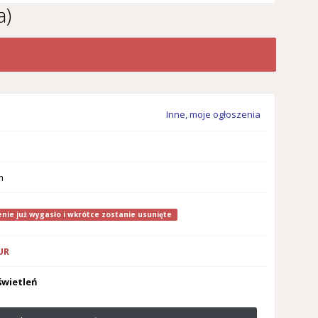
a)
Inne, moje ogłoszenia
m
nie już wygasło i wkrótce zostanie usunięte
EUR
świetleń