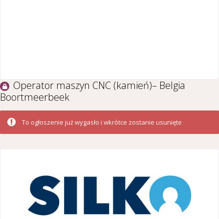
Operator maszyn CNC (kamień)– Belgia
Boortmeerbeek
To ogłoszenie już wygasło i wkrótce zostanie usunięte