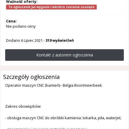
Ważność oferty:
To ogłoszenie już wygasło i wkrótce zostanie usunięte
Cena:
Nie podano ceny
Dodano
6 Lipiec 2021
-
319 wyświetleń
Kontakt z autorem ogłoszenia
Szczegóły ogłoszenia
Operator maszyn CNC (kamień)– Belgia Boortmeerbeek
Zakres obowiązków:
- obsługa maszyn CNC do obróbki kamienia: tokarka, piła, waterjet;