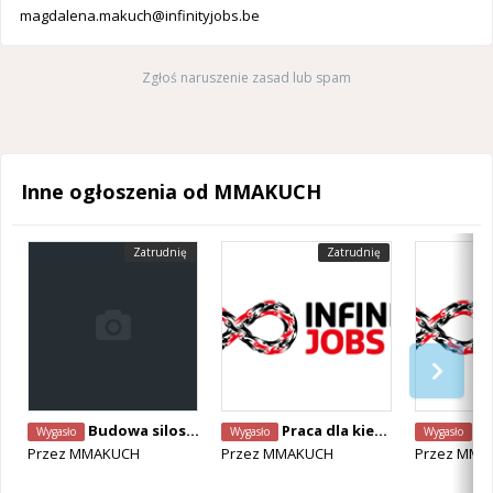
magdalena.makuch@infinityjobs.be
Zgłoś naruszenie zasad lub spam
Inne ogłoszenia od MMAKUCH
Zatrudnię
Zatrudnię
Budowa silosow na biopaliwo - siedziba firmy w Deinze
Praca dla kierowcy CE - Avelgem
Zatrudnim
Wygasło
Wygasło
Wygasło
Przez
MMAKUCH
Przez
MMAKUCH
Przez
MMA