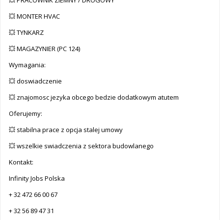
💥 PRACOWNIK ZIEMNY / DROGOWY
💥 MONTER HVAC
💥 TYNKARZ
💥 MAGAZYNIER (PC 124)
Wymagania:
💥 doswiadczenie
💥 znajomosc jezyka obcego bedzie dodatkowym atutem
Oferujemy:
💥 stabilna prace z opcja stalej umowy
💥 wszelkie swiadczenia z sektora budowlanego
Kontakt:
Infinity Jobs Polska
+ 32 472 66 00 67
+ 32 56 89 47 31