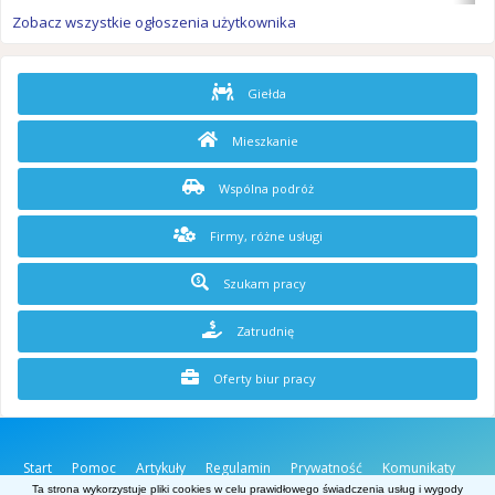
Zobacz wszystkie ogłoszenia użytkownika
Giełda
Mieszkanie
Wspólna podróż
Firmy, różne usługi
Szukam pracy
Zatrudnię
Oferty biur pracy
Start
Pomoc
Artykuły
Regulamin
Prywatność
Komunikaty
O stronie
Kontakt
Ta strona wykorzystuje pliki cookies w celu prawidłowego świadczenia usług i wygody