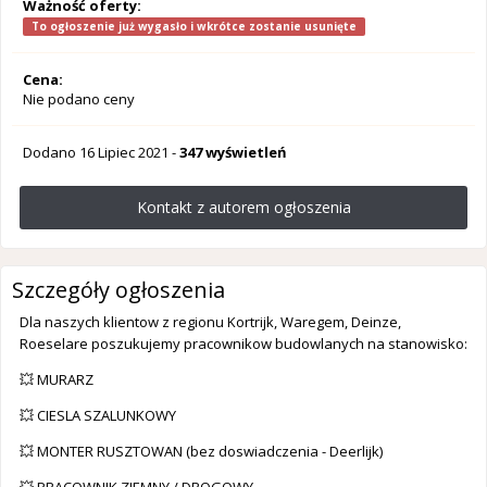
Ważność oferty:
To ogłoszenie już wygasło i wkrótce zostanie usunięte
Cena:
Nie podano ceny
Dodano
16 Lipiec 2021
-
347 wyświetleń
Kontakt z autorem ogłoszenia
Szczegóły ogłoszenia
Dla naszych klientow z regionu Kortrijk, Waregem, Deinze,
Roeselare poszukujemy pracownikow budowlanych na stanowisko:
💥 MURARZ
💥 CIESLA SZALUNKOWY
💥 MONTER RUSZTOWAN (bez doswiadczenia - Deerlijk)