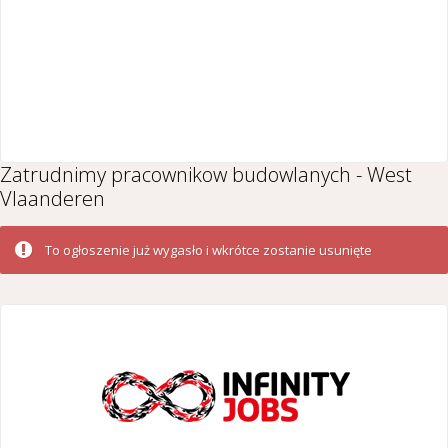
Zatrudnimy pracownikow budowlanych - West
Vlaanderen
To ogłoszenie już wygasło i wkrótce zostanie usunięte