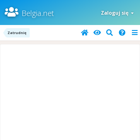
Belgia.net
Zaloguj się
Zatrudnię