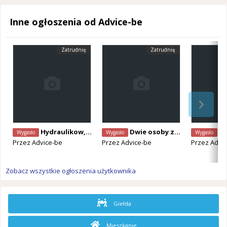
Inne ogłoszenia od Advice-be
Zatrudnię
Zatrudnię
Hydraulikow, elektryków z drukiem A1. Szybkie płatności, ciągłość pracy.
Dwie osoby z drukiem A1 Demolka. Blankenberge
Elek
Wygasło
Wygasło
Wygasło
Przez
Advice-be
Przez
Advice-be
Przez
Advi
Zobacz wszystkie ogłoszenia użytkownika
Giełda
Mieszkanie