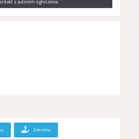
ontakt z autorem ogłoszenia
cy
Zatrudnię