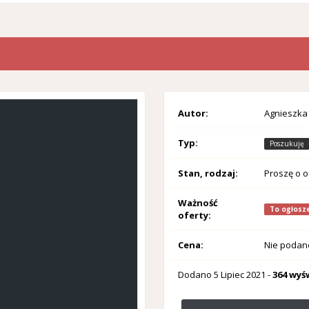
Autor:
Agnieszka
Typ:
Poszukuję
Stan, rodzaj:
Proszę o o
Ważność
To ogłosze
oferty:
Cena:
Nie podan
Dodano
5 Lipiec 2021
-
364 wyś