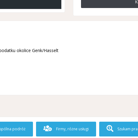
K
podatku okolice Genk/Hasselt
pólna podróż
Firmy, różne usługi
Szukam pra