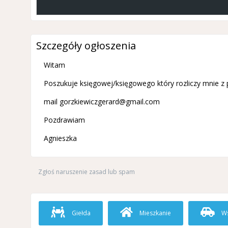
Szczegóły ogłoszenia
Witam
Poszukuje księgowej/księgowego który rozliczy mnie z 
mail
gorzkiewiczgerard@gmail.com
Pozdrawiam
Agnieszka
Zgłoś naruszenie zasad lub spam
Giełda
Mieszkanie
Ws