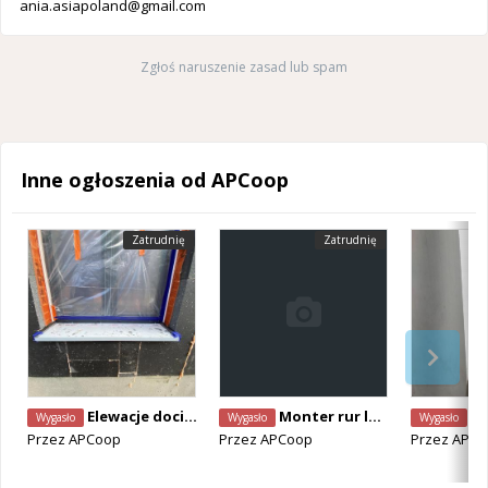
ania.asiapoland@gmail.com
Zgłoś naruszenie zasad lub spam
Inne ogłoszenia od APCoop
Zatrudnię
Zatrudnię
Elewacje docieplenia Aalst
Monter rur lub Spawacz
Ma
Wygasło
Wygasło
Wygasło
Przez
APCoop
Przez
APCoop
Przez
APCo