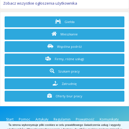
Zobacz wszystkie ogłoszenia użytkownika
Giełda
Mieszkanie
Wspólna podróż
Firmy, różne usługi
Szukam pracy
Zatrudnię
Oferty biur pracy
Start
Pomoc
Artykuły
Regulamin
Prywatność
Komunikaty
O stronie
Kontakt
Ta strona wykorzystuje pliki cookies w celu prawidłowego świadczenia usług i wygody