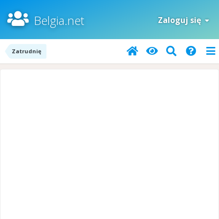
Belgia.net
Zaloguj się
Zatrudnię