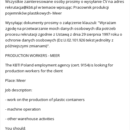
Wszystkie zainteresowane osoby prosimy o wysyłanie CV na adres
rekrutacja@kbti.pl
w temacie wpisując: Pracownik produkcji
pojemników plastikowych- Meer
Wysyłając dokumenty prosimy o załączenie klauzuli: "Wyrażam
zgodę na przetwarzanie moich danych osobowych dla potrzeb
procesu rekrutacji zgodnie z Ustawą z dnia 29 sierpnia 1997 roku o
ochronie danych osobowych (Dz.U.02.101.926 tekst jednolity z
późniejszymi zmianami)".
PRODUCTION WORKERS - MEER
The KBTI Poland employment agency (cert. 9154) is looking for
production workers for the client
Place: Meer
Job description:
- work on the production of plastic containers
- machine operation
- other warehouse activities
You should: