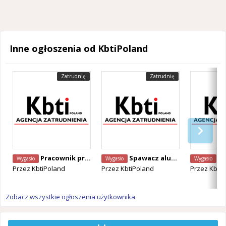
Inne ogłoszenia od KbtiPoland
Zatrudnię
Zatrudnię
Pracownik produkcji – Kapelle-op-den-Bos
Spawacz aluminium bez znajomości języka Puurs
Pro
Wygasło
Wygasło
Wygasło
Przez
KbtiPoland
Przez
KbtiPoland
Przez
KbtiP
Zobacz wszystkie ogłoszenia użytkownika