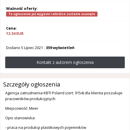
Ważność oferty:
To ogłoszenie już wygasło i wkrótce zostanie usunięte
Cena:
12.34 EUR
Dodano
5 Lipiec 2021
-
359 wyświetleń
Kontakt z autorem ogłoszenia
Szczegóły ogłoszenia
Agencja zatrudnienia KBTI Poland (cert. 9154) dla klienta poszukuje
pracowników produkcyjnych
Miejscowość: Meer
Opis stanowiska:
- praca na produkcji plastikowych pojemników