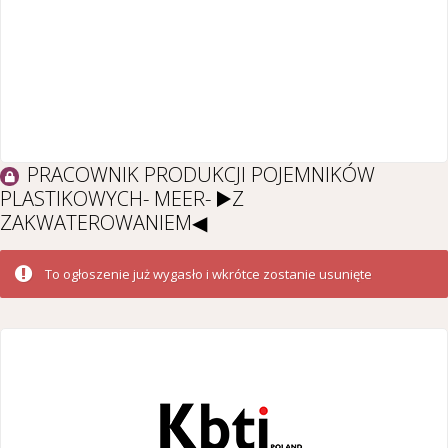
PRACOWNIK PRODUKCJI POJEMNIKÓW
PLASTIKOWYCH- MEER- ▶️Z
ZAKWATEROWANIEM◀
To ogłoszenie już wygasło i wkrótce zostanie usunięte