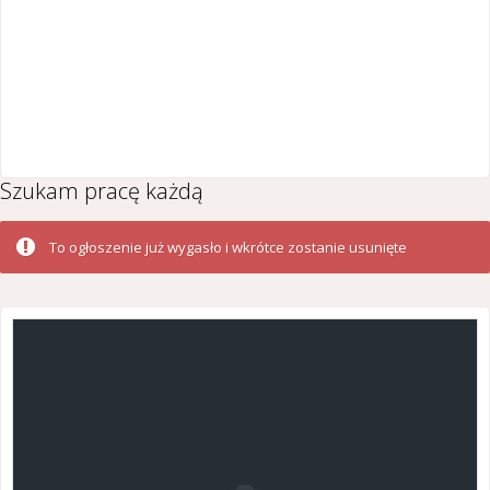
Szukam pracę każdą
To ogłoszenie już wygasło i wkrótce zostanie usunięte