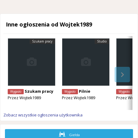
Inne ogłoszenia od Wojtek1989
Szukam pracy
Studio
Szukam pracy
Pilnie
Szuk
Wygasło
Wygasło
Wygasło
Przez
Wojtek1989
Przez
Wojtek1989
Przez
Wojt
Zobacz wszystkie ogłoszenia użytkownika
Giełda