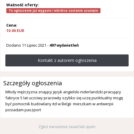
Ważność oferty:
To ogłoszenie już wygasło i wkrótce zostanie usunięte
Cena:
10.00 EUR
Dodano
11 Lipiec 2021
-
497 wyświetleń
Kontakt z autorem ogłoszenia
Szczegóły ogłoszenia
Młody mężczyzna znający język angielski niderlandzki pracujący
fabryce 5 lat uczciwy pracowity szybko się uczę punktualny mogę
być pomocnik budowlany itd w Belgii mieszkam w antwerpii
posiadam paszport
Zgłoś naruszenie zasad lub spam