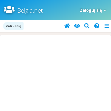
Belgia.net
Zaloguj się
Zatrudnię