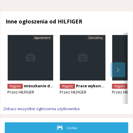
Inne ogłoszenia od HILFIGER
Apartament
Zatrudnię
mieszkanie do wynajecia w Brukseli
Prace wykonczeniowe BXL
pilni
Wygasło
Wygasło
Wygasło
Przez
HILFIGER
Przez
HILFIGER
Przez
HILFI
Zobacz wszystkie ogłoszenia użytkownika
Giełda