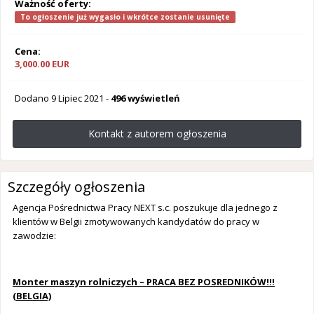
Ważność oferty:
To ogłoszenie już wygasło i wkrótce zostanie usunięte
Cena:
3,000.00 EUR
Dodano
9 Lipiec 2021
-
496 wyświetleń
Kontakt z autorem ogłoszenia
Szczegóły ogłoszenia
Agencja Pośrednictwa Pracy NEXT s.c. poszukuje dla jednego z
klientów w Belgii zmotywowanych kandydatów do pracy w
zawodzie:
Monter maszyn rolniczych – PRACA BEZ POSREDNIKÓW!!!
(BELGIA)