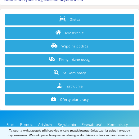
Giełda
Mieszkanie
Wspólna podróż
Firmy, różne usługi
Szukam pracy
Zatrudnię
Oferty biur pracy
Start
Pomoc
Artykuły
Regulamin
Prywatność
Komunikaty
O stronie
Kontakt
Ta strona wykorzystuje pliki cookies w celu prawidłowego świadczenia usług i wygody
użytkowników. Warunki przechowywania i dostępu do plików cookies możesz zmienić w
Belgia.net