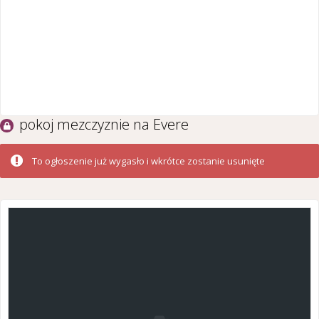
pokoj mezczyznie na Evere
To ogłoszenie już wygasło i wkrótce zostanie usunięte