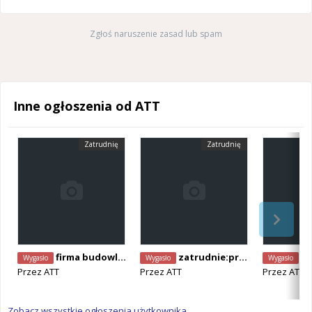
Zgłoś naruszenie zasad lub spam
Inne ogłoszenia od ATT
Zatrudnię
Zatrudnię
firma budowlano remontowa szuka pracownika
zatrudnie:prace remontowe i montaz oien
wy
Wygasło
Wygasło
Wygasło
Przez
ATT
Przez
ATT
Przez
ATT
Zobacz wszystkie ogłoszenia użytkownika