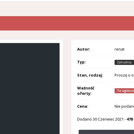
Autor:
renat
Typ:
Zatrudnię
Stan, rodzaj:
Proszę o o
Ważność
To ogłosze
oferty:
Cena:
Nie podan
Dodano
30 Czerwiec 2021
-
478