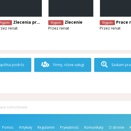
Zlecenia prac remontowych
Zlecenie
Prace rem
Wygasło
Wygasło
Wygasło
rzez
renat
Przez
renat
Przez
renat
pólna podróż
Firmy, różne usługi
Szukam pra
race remontowe
Pomoc
Artykuły
Regulamin
Prywatność
Komunikaty
O stronie