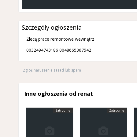
Szczegóły ogłoszenia
Zlecę prace remontowe wewnątrz
0032494743186 0048665367542
Zgłoś naruszenie zasad lub spam
Inne ogłoszenia od renat
Zatrudnię
Zatrudnię