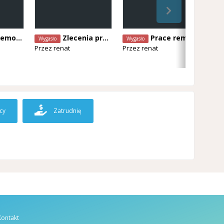
ontowe
Zlecenia prac remontowych
Prace remontowe
Wygasło
Wygasło
Wyg
Przez
renat
Przez
renat
Prz
cy
Zatrudnię
Kontakt