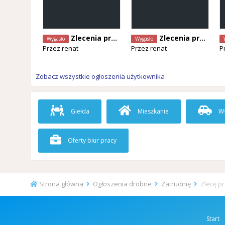
Zlecenia prac remontowych
Zlecenia prac remontowych
Wygasło
Wygasło
Przez
renat
Przez
renat
P
Zobacz wszystkie ogłoszenia użytkownika
Giełda
Mieszkanie
Ws
Oferty biur pracy
Strona główna
Ogłoszenia drobne
Zatrudnię
Zlecę p
Start