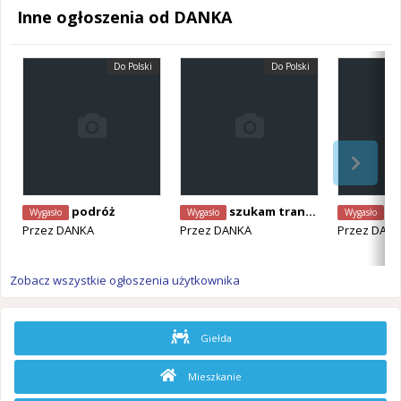
Inne ogłoszenia od DANKA
Do Polski
Do Polski
podróż
szukam transportu
szu
Wygasło
Wygasło
Wygasło
Przez
DANKA
Przez
DANKA
Przez
DAN
Zobacz wszystkie ogłoszenia użytkownika
Giełda
Mieszkanie