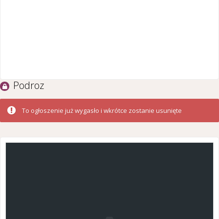
Podroz
To ogłoszenie już wygasło i wkrótce zostanie usunięte