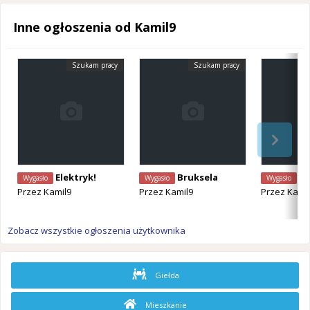
Inne ogłoszenia od Kamil9
Szukam pracy
Szukam pracy
Elektryk!
Bruksela
Szu
Wygasło
Wygasło
Wygasło
Przez
Kamil9
Przez
Kamil9
Przez
Kami
Zobacz wszystkie ogłoszenia użytkownika
Giełda
Mieszkanie