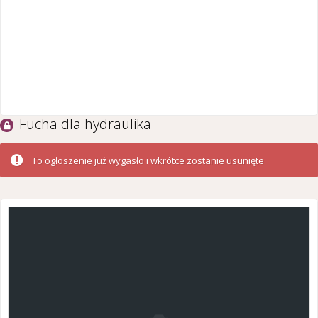
Fucha dla hydraulika
To ogłoszenie już wygasło i wkrótce zostanie usunięte