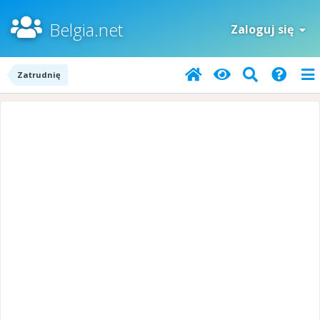
Belgia.net
Zaloguj się
Zatrudnię