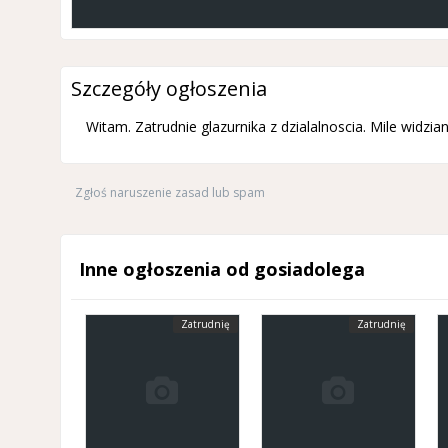
Szczegóły ogłoszenia
Witam. Zatrudnie glazurnika z dzialalnoscia. Mile wid
Zgłoś naruszenie zasad lub spam
Inne ogłoszenia od gosiadolega
Zatrudnię
Zatrudnię