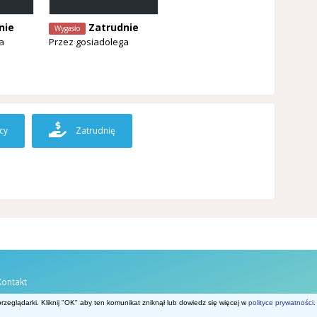
nie
Zatrudnie
Wygasło
a
Przez
gosiadolega
cy
Zatrudnię
Kontakt
Belgia.net
zeglądarki. Kliknij "OK" aby ten komunikat zniknął lub dowiedz się więcej w
polityce prywatności
.
Powered by Invision Community