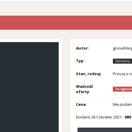
Autor:
gosiadole
Typ:
Zatrudnię
Stan, rodzaj:
Proszę o o
Ważność
To ogłosze
oferty:
Cena:
Nie podan
Dodano
26 Czerwiec 2021
-
689