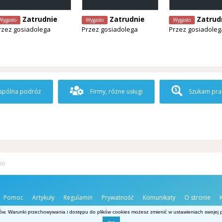
Zatrudnie
Zatrudnie
Zatrud
Wygasło
Wygasło
Wygasło
rzez
gosiadolega
Przez
gosiadolega
Przez
gosiadoleg
pólna podróż
Firmy, różne usługi
Szukam pra
ie
Pomoc
Artykuły
Regulamin
Prywatność
Komunikaty
O stronie
ów. Warunki przechowywania i dostępu do plików cookies możesz zmienić w ustawieniach swojej pr