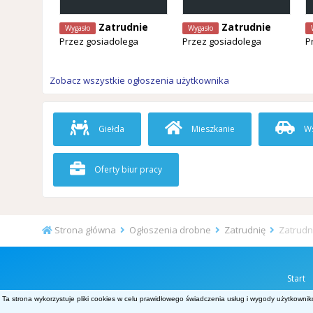
Zatrudnie
Zatrudnie
Wygasło
Wygasło
Przez
gosiadolega
Przez
gosiadolega
P
Zobacz wszystkie ogłoszenia użytkownika
Giełda
Mieszkanie
Ws
Oferty biur pracy
Strona główna
Ogłoszenia drobne
Zatrudnię
Zatrudn
Start
Ta strona wykorzystuje pliki cookies w celu prawidłowego świadczenia usług i wygody użytkownik