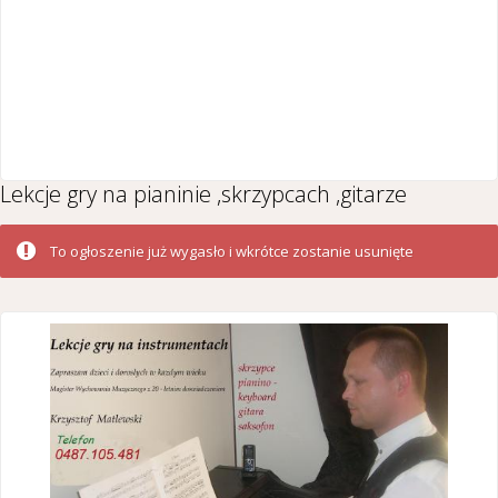
Lekcje gry na pianinie ,skrzypcach ,gitarze
To ogłoszenie już wygasło i wkrótce zostanie usunięte