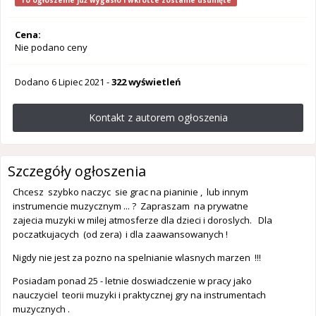
To ogłoszenie już wygasło i wkrótce zostanie usunięte
Cena:
Nie podano ceny
Dodano
6 Lipiec 2021
-
322 wyświetleń
Kontakt z autorem ogłoszenia
Szczegóły ogłoszenia
Chcesz szybko naczyc sie grac na pianinie , lub innym
instrumencie muzycznym ... ? Zapraszam na prywatne
zajecia muzyki w milej atmosferze dla dzieci i doroslych. Dla
poczatkujacych (od zera) i dla zaawansowanych !
Nigdy nie jest za pozno na spelnianie wlasnych marzen !!!
Posiadam ponad 25 - letnie doswiadczenie w pracy jako
nauczyciel teorii muzyki i praktycznej gry na instrumentach
muzycznych .