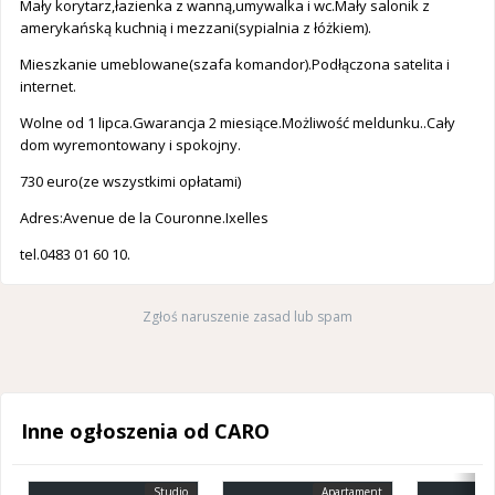
Mały korytarz,łazienka z wanną,umywalka i wc.Mały salonik z
amerykańską kuchnią i mezzani(sypialnia z łóżkiem).
Mieszkanie umeblowane(szafa komandor).Podłączona satelita i
internet.
Wolne od 1 lipca.Gwarancja 2 miesiące.Możliwość meldunku..Cały
dom wyremontowany i spokojny.
730 euro(ze wszystkimi opłatami)
Adres:Avenue de la Couronne.Ixelles
tel.0483 01 60 10.
Zgłoś naruszenie zasad lub spam
Inne ogłoszenia od CARO
Studio
Apartament