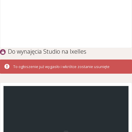
Do wynajęcia Studio na Ixelles
To ogłoszenie już wygasło i wkrótce zostanie usunięte