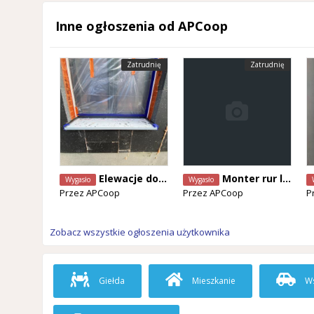
Inne ogłoszenia od APCoop
Zatrudnię
Zatrudnię
Elewacje docieplenia Aalst
Monter rur lub Spawacz
Wygasło
Wygasło
Przez
APCoop
Przez
APCoop
P
Zobacz wszystkie ogłoszenia użytkownika
Giełda
Mieszkanie
Ws