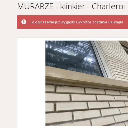
MURARZE - klinkier - Charleroi
To ogłoszenie już wygasło i wkrótce zostanie usunięte