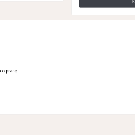
K
 o pracę.