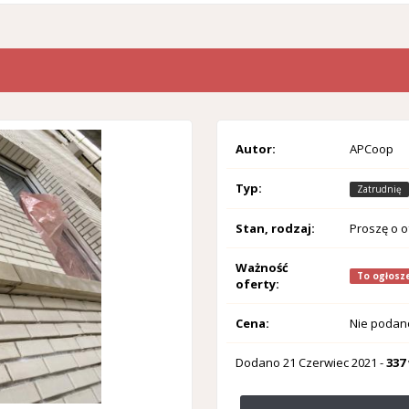
Autor:
APCoop
Typ:
Zatrudnię
Stan, rodzaj:
Proszę o o
Ważność
To ogłosze
oferty:
Cena:
Nie podan
Dodano
21 Czerwiec 2021
-
337