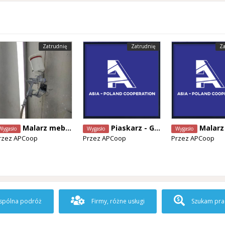
Zatrudnię
Zatrudnię
Za
Malarz meblowy
Piaskarz - Gandawa
Malarz natryskow
Wygasło
Wygasło
Wygasło
rzez
APCoop
Przez
APCoop
Przez
APCoop
pólna podróż
Firmy, różne usługi
Szukam pra