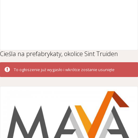
Cieśla na prefabrykaty, okolice Sint Truiden
To ogłoszenie już wygasło i wkrótce zostanie usunięte