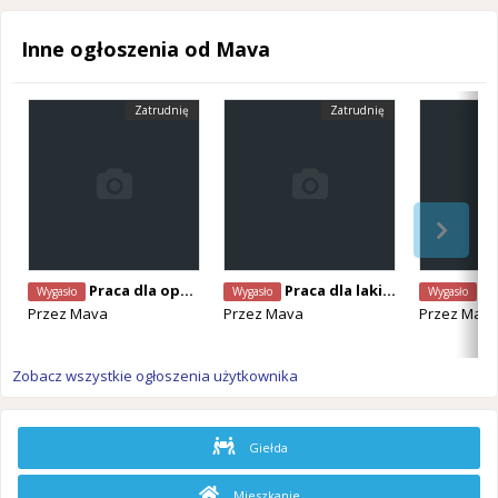
Inne ogłoszenia od Mava
Zatrudnię
Zatrudnię
Praca dla operatora koparki - Hasselt
Praca dla lakiernika samochodowego (k/m)
Prac
Wygasło
Wygasło
Wygasło
Przez
Mava
Przez
Mava
Przez
Mav
Zobacz wszystkie ogłoszenia użytkownika
Giełda
Mieszkanie