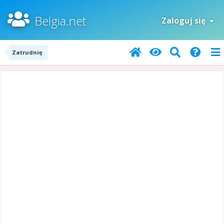
Belgia.net
Zaloguj się
Zatrudnię