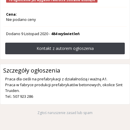
To ogłoszenie już wygasło i wkrótce zostanie usunięte
Cena:
Nie podano ceny
Dodano
9 Listopad 2020
-
484 wyświetleń
Kontakt z autorem ogłoszenia
Szczegóły ogłoszenia
Praca dla cieśli na prefabrykacji z działalnością i ważną A1.
Praca w fabryce produkcji prefabrykatów betonowych, okolice Sint
Truiden.
Tel.: 507 923 286
Zgłoś naruszenie zasad lub spam