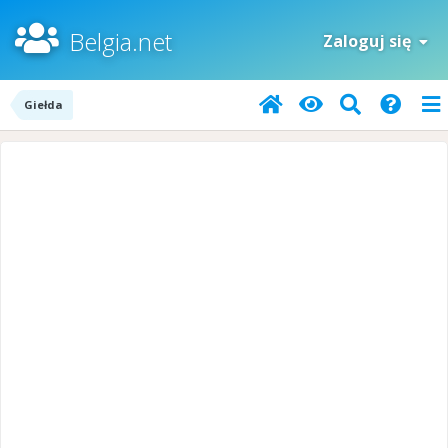
Belgia.net
Zaloguj się
Giełda