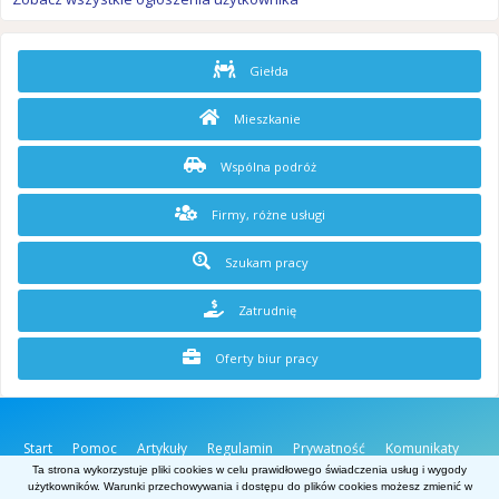
Giełda
Mieszkanie
Wspólna podróż
Firmy, różne usługi
Szukam pracy
Zatrudnię
Oferty biur pracy
Start
Pomoc
Artykuły
Regulamin
Prywatność
Komunikaty
O stronie
Kontakt
Ta strona wykorzystuje pliki cookies w celu prawidłowego świadczenia usług i wygody
użytkowników. Warunki przechowywania i dostępu do plików cookies możesz zmienić w
Belgia.net