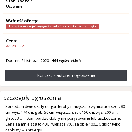
Stan, rodzaj:
Używane
Ważność oferty:
To ogłoszenie już wygasło i wkrótce zostanie usunięte
Cena:
40.70 EUR
Dodano
2 Listopad 2020
-
464 wyświetleń
Kontakt z autorem ogłoszenia
Szczegóły ogłoszenia
Sprzedam dwie szafy do garderoby mniejsza o wymiarach szer. 80
cm, wys. 174 cm, gleb. 50 cm, większa: szer. 150 cm, wys. 200 cm,
gleb. 53 cm. Stan bardzo dobry nie porysowane lub uszkodzone.
Cena za mniejsza to 40 E, większa 70E, za obie 100E. Odbiór tylko
osobisty w Antwerpii.